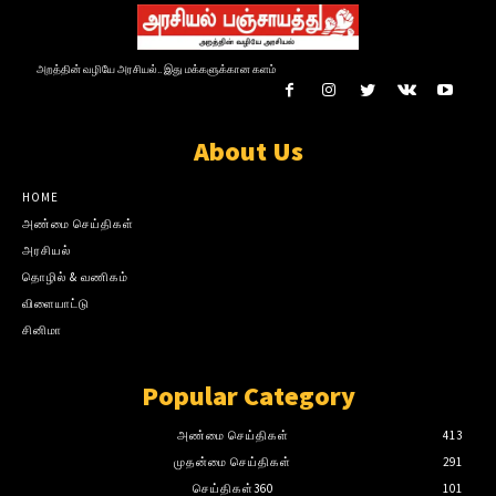
அறத்தின் வழியே அரசியல்.. இது மக்களுக்கான களம்
About Us
HOME
அண்மை செய்திகள்
அரசியல்
தொழில் & வணிகம்
விளையாட்டு
சினிமா
Popular Category
அண்மை செய்திகள்
413
முதன்மை செய்திகள்
291
செய்திகள்360
101