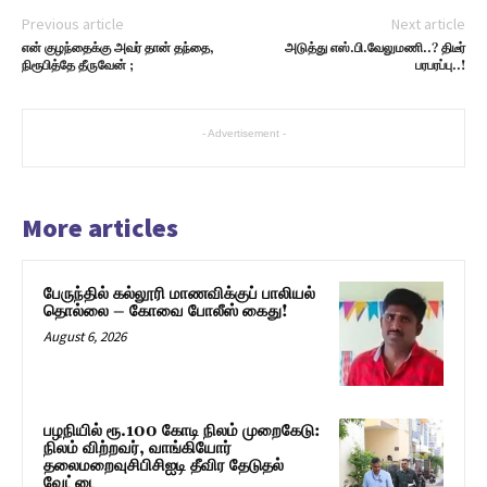
Previous article
Next article
என் குழந்தைக்கு அவர் தான் தந்தை,
அடுத்து எஸ்.பி.வேலுமணி..? திடீர்
நிரூபித்தே தீருவேன் ;
பரபரப்பு..!
- Advertisement -
More articles
பேருந்தில் கல்லூரி மாணவிக்குப் பாலியல்
தொல்லை – கோவை போலீஸ் கைது!
August 6, 2026
பழநியில் ரூ.100 கோடி நிலம் முறைகேடு:
நிலம் விற்றவர், வாங்கியோர்
தலைமறைவுசிபிசிஐடி தீவிர தேடுதல்
வேட்டை