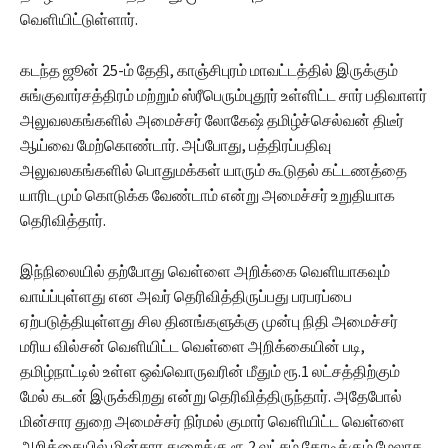
வெளியிட்டுள்ளார்.
கடந்த ஜூன் 25-ம் தேதி, காஞ்சிபுரம் மாவட்டத்தில் இருக்கும்
சுங்குவார்சத்திரம் மற்றும் ஸ்ரீபெரும்புதூர் உள்ளிட்ட சார் பதிவாளர்
அலுவலகங்களில் அமைச்சர் லோகேஷ் தமிழ்ச்செல்வன் திடீர்
ஆய்வை மேற்கொண்டார். அப்போது, பத்திரப்பதிவு
அலுவலகங்களில் பொதுமக்கள் யாரும் கூடுதல் கட்டணத்தை
யாரிடமும் கொடுக்க வேண்டாம் என்று அமைச்சர் உறுதியாக
தெரிவித்தார்.
இந்நிலையில் தற்போது வெள்ளை அறிக்கை வெளியாகவும்
வாய்ப்புள்ளது என அவர் தெரிவித்திருப்பது பரபரப்பை
ஏற்படுத்தியுள்ளது சில தினங்களுக்கு முன்பு நிதி அமைச்சர்
மரிய வில்சன் வெளியிட்ட வெள்ளை அறிக்கையின் படி,
தமிழ்நாட்டில் உள்ள ஒவ்வொருவரின் மீதும் ரூ.1 லட்சத்திற்கும்
மேல் கடன் இருக்கிறது என்று தெரிவித்திருந்தார். அதேபோல்
மின்சார துறை அமைச்சர் நிர்மல் குமார் வெளியிட்ட வெள்ளை
அறிக்கையில் மின்சார துறைக்கு ரூ.2 லட்சம் கோடிக்கும் மேலாக