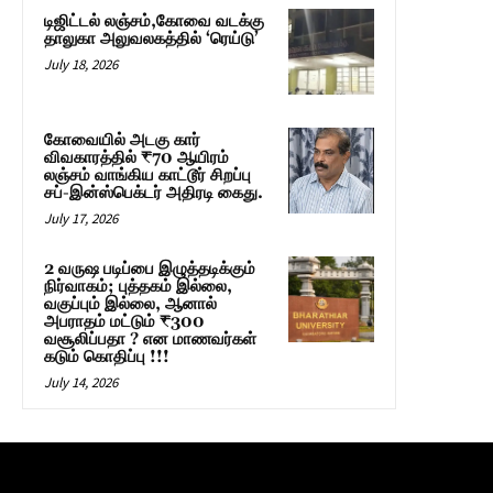
டிஜிட்டல் லஞ்சம்,கோவை வடக்கு
தாலுகா அலுவலகத்தில் ‘ரெய்டு’
July 18, 2026
கோவையில் அடகு கார்
விவகாரத்தில் ₹70 ஆயிரம்
லஞ்சம் வாங்கிய காட்டூர் சிறப்பு
சப்-இன்ஸ்பெக்டர் அதிரடி கைது.
July 17, 2026
2 வருஷ படிப்பை இழுத்தடிக்கும்
நிர்வாகம்; புத்தகம் இல்லை,
வகுப்பும் இல்லை, ஆனால்
அபராதம் மட்டும் ₹300
வசூலிப்பதா ? என மாணவர்கள்
கடும் கொதிப்பு !!!
July 14, 2026