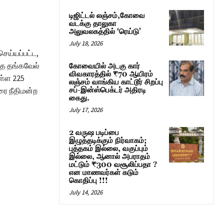
டிஜிட்டல் லஞ்சம்,கோவை
வடக்கு தாலுகா
அலுவலகத்தில் ‘ரெய்டு’
July 18, 2026
ெய்யப்பட்ட,
்த தங்கவேல்
கோவையில் அடகு கார்
விவகாரத்தில் ₹70 ஆயிரம்
ள்ள 225
லஞ்சம் வாங்கிய காட்டூர் சிறப்பு
ரை நீதிமன்ற
சப்-இன்ஸ்பெக்டர் அதிரடி
கைது.
July 17, 2026
2 வருஷ படிப்பை
இழுத்தடிக்கும் நிர்வாகம்;
புத்தகம் இல்லை, வகுப்பும்
இல்லை, ஆனால் அபராதம்
மட்டும் ₹300 வசூலிப்பதா ?
என மாணவர்கள் கடும்
கொதிப்பு !!!
July 14, 2026