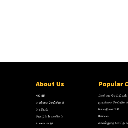
About Us
Popular 
அண்மை செய்திகள்
HOME
முதன்மை செய்திகள
அண்மை செய்திகள்
செய்திகள்360
அரசியல்
கோவை
தொழில் & வணிகம்
காவல்துறை செய்திக
விளையாட்டு