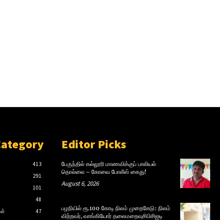
Category
Editor Picks
413
பேருந்தில் கல்லூரி மாணவிக்குப் பாலியல்
தொல்லை – கோவை போலீஸ் கைது!
்
291
August 6, 2026
101
48
பழநியில் ரூ.100 கோடி நிலம் முறைகேடு: நிலம்
ள்
47
விற்றவர், வாங்கியோர் தலைமறைவுசிபிசிஐடி