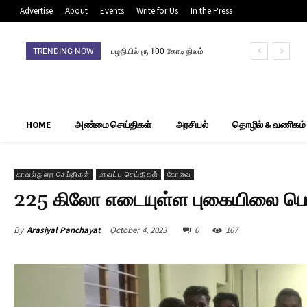
Advertise
About
Events
Write for Us
In the Press
TRENDING NOW
பழநியில் ரூ.100 கோடி நிலம்
முறைகேடு: நிலம் விற்றவர்,
வாங்கியோர்
தலைமறைவுசிபிசிஐடி தீவிர
தேடுதல் வேட்டை
HOME
அண்மை செய்திகள்
அரசியல்
தொழில் & வணிகம்
காவல்துறை செய்திகள்
மாவட்ட செய்திகள்
கோவை
225 கிலோ எடையுள்ள புகையிலை பொ
By
Arasiyal Panchayat
October 4, 2023
0
167