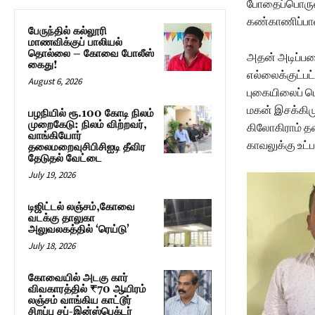
போதைப்பொருள
கண்காணிப்பாளர
பேருந்தில் கல்லூரி
மாணவிக்குப் பாலியல்
தொல்லை – கோவை போலீஸ்
அதன் அடிப்பட
கைது!
எல்லைக்குட்பட
August 6, 2026
புகையிலைப் ப
மகன் இசக்கிமு
பழநியில் ரூ.100 கோடி நிலம்
முறைகேடு: நிலம் விற்றவர்,
கிலோகிராம் த
வாங்கியோர்
காவலுக்கு உட்ப
தலைமறைவுசிபிசிஐடி தீவிர
தேடுதல் வேட்டை
July 19, 2026
டிஜிட்டல் லஞ்சம்,கோவை
வடக்கு தாலுகா
அலுவலகத்தில் ‘ரெய்டு’
July 18, 2026
கோவையில் அடகு கார்
விவகாரத்தில் ₹70 ஆயிரம்
லஞ்சம் வாங்கிய காட்டூர்
சிறப்பு சப்-இன்ஸ்பெக்டர்