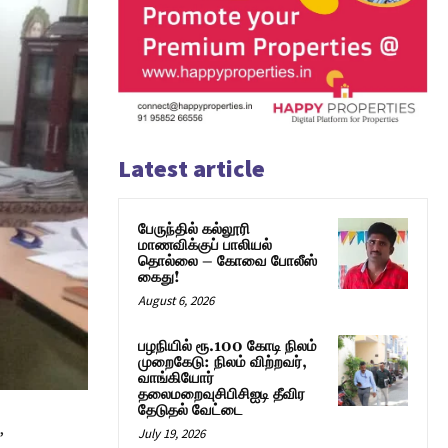
Latest article
பேருந்தில் கல்லூரி
மாணவிக்குப் பாலியல்
தொல்லை – கோவை போலீஸ்
கைது!
August 6, 2026
பழநியில் ரூ.100 கோடி நிலம்
முறைகேடு: நிலம் விற்றவர்,
வாங்கியோர்
தலைமறைவுசிபிசிஐடி தீவிர
தேடுதல் வேட்டை
,
July 19, 2026