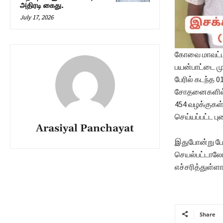
அதிரடி கைது.
July 17, 2026
கோவை மாவட்டத
பயன்பாட்டை மு
பேரில் கடந்த 
சோதனைகளில் த
454 வழக்குகள்
செய்யப்பட்ட ப
Arasiyal Panchayat
இதுபோன்று போ
செயல்பட்டாலோ,
எச்சரித்துள்ளார
Share