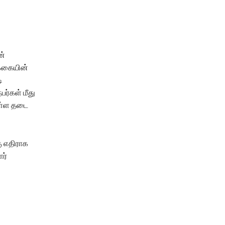
ன்
க்கையின்
ி
ர்கள் மீது
ுள்ள தடை
ு எதிராக
ர்