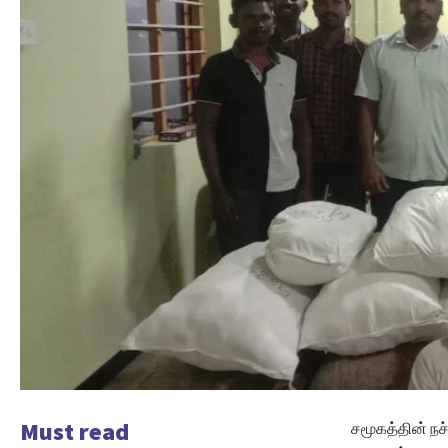
Must read
சமூகத்தின் நச