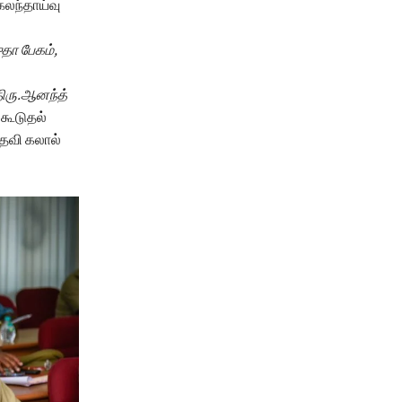
்கலந்தாய்வு
தா பேகம்,
ிரு.ஆனந்த்
கூடுதல்
உதவி கலால்