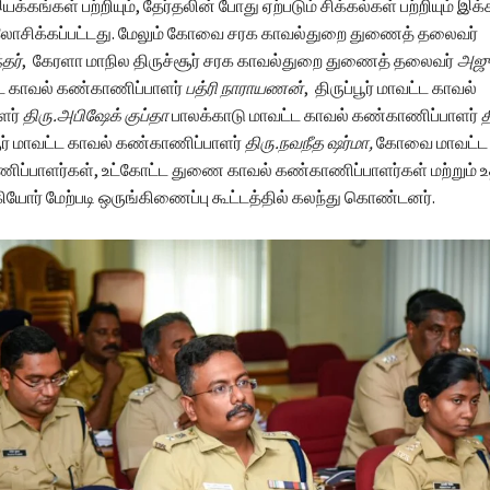
இயக்கங்கள் பற்றியும், தேர்தலின் போது ஏற்படும் சிக்கல்கள் பற்றியும் இக
ஆலோசிக்கப்பட்டது. மேலும் கோவை சரக காவல்துறை துணைத் தலைவர்
தர்
, கேரளா மாநில திருச்சூர் சரக காவல்துறை துணைத் தலைவர்
அஜு
 காவல் கண்காணிப்பாளர்
பத்ரி நாராயணன்
, திருப்பூர் மாவட்ட காவல்
ளர்
திரு.அபிஷேக் குப்தா
பாலக்காடு மாவட்ட காவல் கண்காணிப்பாளர்
த
்சூர் மாவட்ட காவல் கண்காணிப்பாளர்
திரு.நவநீத ஷர்மா,
கோவை மாவட்ட 
ிப்பாளர்கள், உட்கோட்ட துணை காவல் கண்காணிப்பாளர்கள் மற்றும் 
ர் மேற்படி ஒருங்கிணைப்பு கூட்டத்தில் கலந்து கொண்டனர்.