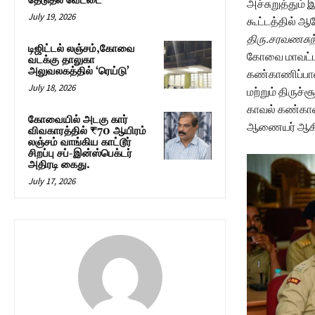
தேடுதல் வேட்டை
அச்சுறுத்தும் 
July 19, 2026
கூட்டத்தில் 
திரு.சரவணசுந்
டிஜிட்டல் லஞ்சம்,கோவை
கோவை மாவட்ட
வடக்கு தாலுகா
அலுவலகத்தில் ‘ரெய்டு’
கண்காணிப்பா
July 18, 2026
மற்றும் திருச
காவல் கண்காண
கோவையில் அடகு கார்
ஆணையர் ஆகியோ
விவகாரத்தில் ₹70 ஆயிரம்
லஞ்சம் வாங்கிய காட்டூர்
சிறப்பு சப்-இன்ஸ்பெக்டர்
அதிரடி கைது.
July 17, 2026