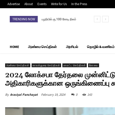
Advertise
About
Events
Write for Us
In the Press
TRENDING NOW
பழநியில் ரூ.100 கோடி நிலம்
முறைகேடு: நிலம் விற்றவர்,
வாங்கியோர்
தலைமறைவுசிபிசிஐடி தீவிர
தேடுதல் வேட்டை
HOME
அண்மை செய்திகள்
அரசியல்
தொழில் & வணிகம்
அண்மை செய்திகள்
காவல்துறை செய்திகள்
மாவட்ட செய்திகள்
கோவை
2024 லோக்சபா தேர்தலை முன்னிட்டு
அதிகாரிகளுக்கான ஒருங்கிணைப்பு க
By
Arasiyal Panchayat
February 19, 2024
0
143