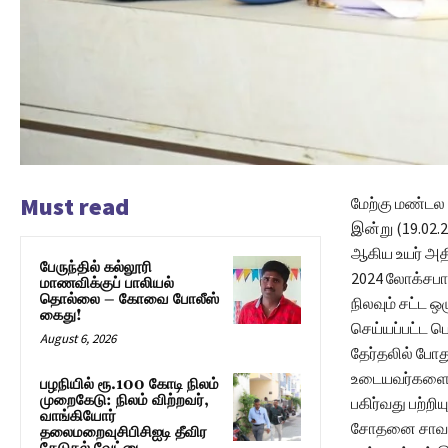
Must read
மேற்கு மண்ட
இன்று (19.02.
ஆகிய உயர் அதி
பேருந்தில் கல்லூரி
2024 லோக்சபா 
மாணவிக்குப் பாலியல்
தொல்லை – கோவை போலீஸ்
நிலவும் சட்ட 
கைது!
செய்யப்பட்ட ப
August 6, 2026
தேர்தலில் போத
உடையவர்களை 
பழநியில் ரூ.100 கோடி நிலம்
முறைகேடு: நிலம் விற்றவர்,
பகிர்வது பற்ற
வாங்கியோர்
சோதனை சாவடிக
தலைமறைவுசிபிசிஐடி தீவிர