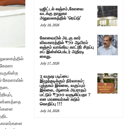
டிஜிட்டல் லஞ்சம்,கோவை
வடக்கு தாலுகா
அலுவலகத்தில் ‘ரெய்டு’
July 18, 2026
கோவையில் அடகு கார்
விவகாரத்தில் ₹70 ஆயிரம்
லஞ்சம் வாங்கிய காட்டூர் சிறப்பு
சப்-இன்ஸ்பெக்டர் அதிரடி
கைது.
லுவலகத்தில்
July 17, 2026
் கேரளா
 வருகின்ற
2 வருஷ படிப்பை
ம் கேரளாவில்
இழுத்தடிக்கும் நிர்வாகம்;
புத்தகம் இல்லை, வகுப்பும்
் தடை
இல்லை, ஆனால் அபராதம்
றியும்,
மட்டும் ₹300 வசூலிப்பதா ?
என மாணவர்கள் கடும்
் எண்ணத்தை
கொதிப்பு !!!
வல்களை
July 14, 2026
த்திட
ாக்காளர்களை