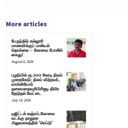
More articles
பேருந்தில் கல்லூரி
மாணவிக்குப் பாலியல்
தொல்லை – கோவை போலீஸ்
கைது!
August 6, 2026
பழநியில் ரூ.100 கோடி நிலம்
முறைகேடு: நிலம் விற்றவர்,
வாங்கியோர்
தலைமறைவுசிபிசிஐடி தீவிர
தேடுதல் வேட்டை
July 19, 2026
டிஜிட்டல் லஞ்சம்,கோவை
வடக்கு தாலுகா
அலுவலகத்தில் ‘ரெய்டு’