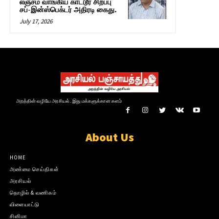
லஞ்சம் வாங்கிய காட்டூர் சிறப்பு
சப்-இன்ஸ்பெக்டர் அதிரடி கைது.
July 17, 2026
அறத்தின் வழியே அரசியல்.. இது மக்களுக்கான களம்
About Us
HOME
அண்மை செய்திகள்
அரசியல்
தொழில் & வணிகம்
விளையாட்டு
சினிமா