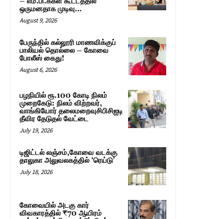
– எம்.பி.க்கள் கூட்டத்தில்
ஒருமனதாக முடிவு…
August 9, 2026
பேருந்தில் கல்லூரி மாணவிக்குப்
பாலியல் தொல்லை – கோவை
போலீஸ் கைது!
August 6, 2026
பழநியில் ரூ.100 கோடி நிலம்
முறைகேடு: நிலம் விற்றவர்,
வாங்கியோர் தலைமறைவுசிபிசிஐடி
தீவிர தேடுதல் வேட்டை
July 19, 2026
டிஜிட்டல் லஞ்சம்,கோவை வடக்கு
தாலுகா அலுவலகத்தில் ‘ரெய்டு’
July 18, 2026
கோவையில் அடகு கார்
விவகாரத்தில் ₹70 ஆயிரம்