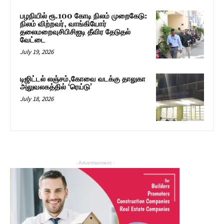
பழநியில் ரூ.100 கோடி நிலம் முறைகேடு:
நிலம் விற்றவர், வாங்கியோர்
தலைமறைவுசிபிசிஐடி தீவிர தேடுதல்
வேட்டை
July 19, 2026
டிஜிட்டல் லஞ்சம்,கோவை வடக்கு தாலுகா
அலுவலகத்தில் ‘ரெய்டு’
July 18, 2026
- Advertisement -