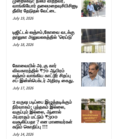
முறைகேடு: நிலம் விற்றவர்,
வாங்கியோர் தலைமறைவுசிபிசிஐடி
தீவிர தேடுதல் வேட்டை
July 19, 2026
டிஜிட்டல் லஞ்சம்,கோவை வடக்கு
தாலுகா அலுவலகத்தில் ‘ரெய்டு’
July 18, 2026
கோவையில் அடகு கார்
விவகாரத்தில் ₹70 ஆயிரம்
லஞ்சம் வாங்கிய காட்டூர் சிறப்பு
சப்-இன்ஸ்பெக்டர் அதிரடி கைது.
July 17, 2026
2 வருஷ படிப்பை இழுத்தடிக்கும்
நிர்வாகம்; புத்தகம் இல்லை,
வகுப்பும் இல்லை, ஆனால்
அபராதம் மட்டும் ₹300
வசூலிப்பதா ? என மாணவர்கள்
கடும் கொதிப்பு !!!
July 14, 2026