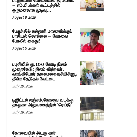
பாதுகாக்க பேரவையில் தீர்மானம்
– எம்.பி.க்கள் கூட்டத்தில்
ஒருமனதாக முடிவு…
August 9, 2026
பேருந்தில் கல்லூரி மாணவிக்குப்
பாலியல் தொல்லை – கோவை
போலீஸ் கைது!
August 6, 2026
பழநியில் ரூ.100 கோடி நிலம்
முறைகேடு: நிலம் விற்றவர்,
வாங்கியோர் தலைமறைவுசிபிசிஐடி
தீவிர தேடுதல் வேட்டை
July 19, 2026
டிஜிட்டல் லஞ்சம்,கோவை வடக்கு
தாலுகா அலுவலகத்தில் ‘ரெய்டு’
July 18, 2026
கோவையில் அடகு கார்