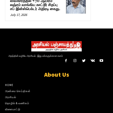
விவகாரத்தில் ₹70 ஆயிரம்
லஞ்சம் வாங்கிய காட்டூர் சிறப்பு
சப்-இன்ஸ்பெக்டர் அதிரடி கைது.
July 17, 2026
அறத்தின் வழியே அரசியல்.. இது மக்களுக்கான களம்
About Us
HOME
அண்மை செய்திகள்
அரசியல்
தொழில் & வணிகம்
விளையாட்டு