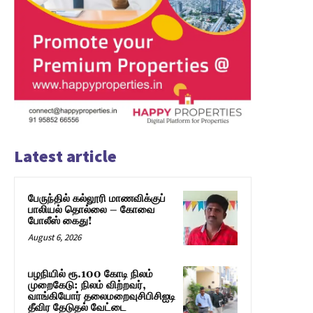
Latest article
பேருந்தில் கல்லூரி மாணவிக்குப்
பாலியல் தொல்லை – கோவை
போலீஸ் கைது!
August 6, 2026
பழநியில் ரூ.100 கோடி நிலம்
முறைகேடு: நிலம் விற்றவர்,
வாங்கியோர் தலைமறைவுசிபிசிஐடி
தீவிர தேடுதல் வேட்டை