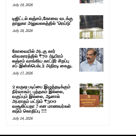
July 19, 2026
டிஜிட்டல் லஞ்சம்,கோவை வடக்கு
தாலுகா அலுவலகத்தில் ‘ரெய்டு’
July 18, 2026
கோவையில் அடகு கார்
விவகாரத்தில் ₹70 ஆயிரம்
லஞ்சம் வாங்கிய காட்டூர் சிறப்பு
சப்-இன்ஸ்பெக்டர் அதிரடி கைது.
July 17, 2026
2 வருஷ படிப்பை இழுத்தடிக்கும்
நிர்வாகம்; புத்தகம் இல்லை,
வகுப்பும் இல்லை, ஆனால்
அபராதம் மட்டும் ₹300
வசூலிப்பதா ? என மாணவர்கள்
கடும் கொதிப்பு !!!
July 14, 2026