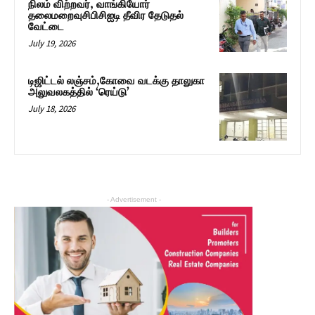
நிலம் விற்றவர், வாங்கியோர்
தலைமறைவுசிபிசிஐடி தீவிர தேடுதல்
வேட்டை
July 19, 2026
டிஜிட்டல் லஞ்சம்,கோவை வடக்கு தாலுகா
அலுவலகத்தில் ‘ரெய்டு’
July 18, 2026
- Advertisement -