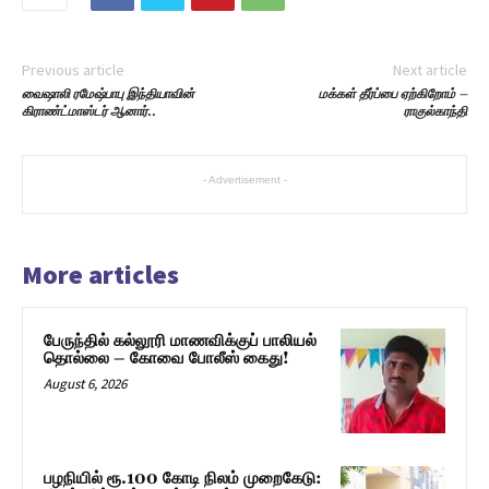
Previous article
Next article
வைஷாலி ரமேஷ்பாபு இந்தியாவின்
மக்கள் தீர்ப்பை ஏற்கிறோம் –
கிராண்ட்மாஸ்டர் ஆனார்
..
ராகுல்காந்தி
- Advertisement -
More articles
பேருந்தில் கல்லூரி மாணவிக்குப் பாலியல்
தொல்லை – கோவை போலீஸ் கைது!
August 6, 2026
பழநியில் ரூ.100 கோடி நிலம் முறைகேடு: