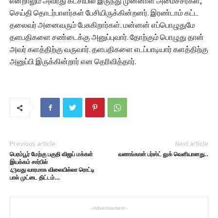
என்றாலும் அவரது கட்சியில் இருந்து முன்னாள் அமைச்சர்கள்,
செய்தி தொடர்பாளர்கள் பேசியிருக்கின்றனர். இரண்டாம் கட்ட
தலைவர் அனைவரும் பேசுகிறார்கள். மன்னன் எப்பொழுதுமே
தளபதிகளை சண்டைக்கு அனுப்புவார். தோற்கும் பொழுது தான்
அவர் களத்திற்கு வருவார். தளபதிகளை எடப்பாடியார் களத்திற்கு
அனுப்பி இருக்கின்றார் என தெரிவித்தார்.
Previous article
Next article
பெரம்பூர் மேற்கு பகுதி விஜய் மக்கள்
வணங்கான் பர்ஸ்ட் லுக் வெளியானது..
இயக்கம் சார்பில்
43வது வாரமாக விலையில்லா ரொட்டி
பால் முட்டை திட்டம்…
- Advertisement -