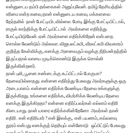
என்னுடைய தம்பி தங்கைகள் அனுப்புவேன். தமிழ் தேசியத்தில்
உரிமை என்ற கனவு தான் என்னுடைய கனவு. மக்களவை
தேர்தலில் நான் போட்டியிடவில்லை. மோடி இங்கு போட்டியிட்டால்,
ராகுல் காந்திக்கு போட்டியிட்டால் அவர்களை எதிர்த்து
போட்டியிடுவேன். ஏன் அவர்களை எதிர்க்கிறேன் என்பதை
சொல்ல வேண்டும் அல்லவா. விஜயலட்சுமி, வீரலட்சுமி விவகாரம்
குறித்த கேள்விக்கு, எனக்கு அனைவரும் வழக்கு நீதிமன்றத்தில்
இருப்பதால் வாயை மூடிக்கொண்டு இருக்க சொல்லி
இருக்கின்றனர்.
நான் புலி, பூனை சண்டைக்கு கூப்பிட்டால் போகுமா?
தேவையில்லாதது. என்னை எதிர்த்து பேசுவது அவர்களுக்கு ஒரு
அடையாளம். என்னை எதிர்க்க வேண்டிய தேவை உங்களுக்கு
இருக்கிறது. உங்களை எதிர்க்க, விமர்சிக்க வேண்டிய தேவை
எனக்கு இருக்கிறதா? என்னை எதிர்ப்பவர்கள் எல்லாம் எதிரி
கிடையாது. நான் யாரை எதிர்க்ககின்றேனோ அவர்கள் தான்
எதிரி. என் எதிரியார் ? என் இலக்கு, என் பயணம், எவ்வளவு
தூரம் என்பது எனக்குத் தெரியும். என்னோடு ஒப்பிட்டுப் பேசுவது
எனக்கும் சிறுமை, உங்களுக்கும் சிறுமை, நான் செய்யும்