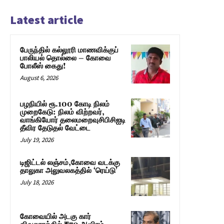
Latest article
பேருந்தில் கல்லூரி மாணவிக்குப்
பாலியல் தொல்லை – கோவை
போலீஸ் கைது!
August 6, 2026
பழநியில் ரூ.100 கோடி நிலம்
முறைகேடு: நிலம் விற்றவர்,
வாங்கியோர் தலைமறைவுசிபிசிஐடி
தீவிர தேடுதல் வேட்டை
July 19, 2026
டிஜிட்டல் லஞ்சம்,கோவை வடக்கு
தாலுகா அலுவலகத்தில் ‘ரெய்டு’
July 18, 2026
கோவையில் அடகு கார்