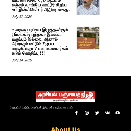
விவகாரத்தில் ₹70 ஆயிரம்
லஞ்சம் வாங்கிய காட்டூர் சிறப்பு
சப்-இன்ஸ்பெக்டர் அதிரடி கைது.
July 17, 2026
2 வருஷ படிப்பை இழுத்தடிக்கும்
நிர்வாகம்; புத்தகம் இல்லை,
வகுப்பும் இல்லை, ஆனால்
அபராதம் மட்டும் ₹300
வசூலிப்பதா ? என மாணவர்கள்
கடும் கொதிப்பு !!!
July 14, 2026
அறத்தின் வழியே அரசியல்.. இது மக்களுக்கான களம்
About Us