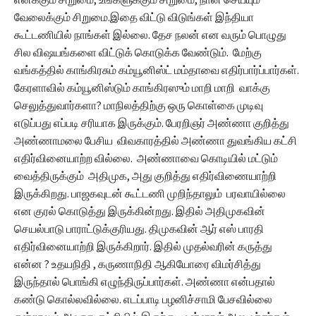
வேலைக்கும் சிறுமை.இதை விட்டு விடுங்கள் இந்தியா
கூட்டணியில் நாங்கள் இல்லை. தேச நலன் என வரும் பொழுது
சில விஷயங்களை விட்டுக் கொடுக்க வேண்டும். மேற்கு
வங்கத்தில் காங்கிரசும் கம்யூனிஸ்ட் மம்தாவை எதிர்பார்ப்பார்கள்.
கேரளாவில் கம்யூனிஸ்டும் காங்கிரஸும் மாறி மாறி வாக்கு
செலுத்துவார்களா? மாநிலத்திற்கு ஒரு கொள்கை முடிவு
எடுப்பது எப்படி சரியாக இருக்கும். பேரறிஞர் அண்ணா குறித்து
அண்ணாமலை பேசிய விவகாரத்தில் அண்ணா துவங்கிய கட்சி
எதிர்வினையாற்ற வில்லை. அண்ணாவை கொடியில் மட்டும்
வைத்திருக்கும் அதிமுக, அது குறித்து எதிர்விணையாற்றி
இருக்கிறது. பாஜகவுடன் கூட்டணி முறிந்தாலும் பரவாயில்லை
என குரல் கொடுத்து இருக்கின்றது. இதில் அதிமுகவின்
செயல்பாடு பாராட்டுக்குரியது. திமுகவின் ஆர் எஸ் பாரதி
எதிர்வினையாற்றி இருக்கிறார். இதில் முதல்வரின் கருத்து
என்ன ? உதயநிதி , கருணாநிதி ஆகியோரை விமர்சித்து
இருந்தால் பொங்கி எழுந்திருப்பார்கள். அண்ணா என்பதால்
கண்டு கொல்லவில்லை. எடப்பாடி பழனிச்சாமி பேசவில்லை