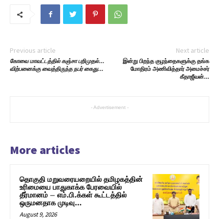
Previous article
Next article
கோவை மாவட்டத்தில் கஞ்சா பறிமுதல்…
இன்று பிறந்த குழந்தைகளுக்கு தங்க
விற்பனைக்கு வைத்திருந்த நபர் கைது…
மோதிரம் அணிவித்தார் அமைச்சர்
கீதாஜீவன்…
- Advertisement -
More articles
தொகுதி மறுவரையறையில் தமிழகத்தின்
உரிமையை பாதுகாக்க பேரவையில்
தீர்மானம் – எம்.பி.க்கள் கூட்டத்தில்
ஒருமனதாக முடிவு…
August 9, 2026