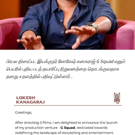
பிரபல திரைப்பட இயக்குநர் லோகேஷ் கனகராஜ் G Squad எனும்
பெயரில் புதிய படத் தயாரிப்பு நிறுவனத்தை தொடங்குவதாக
தனது x தளத்தில் பதிவுட்டுள்ளார்
..