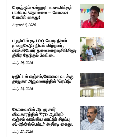
பேருந்தில் கல்லூரி மாணவிக்குப்
பாலியல் தொல்லை – கோவை
போலீஸ் கைது!
August 6, 2026
பழநியில் ரூ.100 கோடி நிலம்
முறைகேடு: நிலம் விற்றவர்,
வாங்கியோர் தலைமறைவுசிபிசிஐடி
தீவிர தேடுதல் வேட்டை
July 19, 2026
டிஜிட்டல் லஞ்சம்,கோவை வடக்கு
தாலுகா அலுவலகத்தில் ‘ரெய்டு’
July 18, 2026
கோவையில் அடகு கார்
விவகாரத்தில் ₹70 ஆயிரம்
லஞ்சம் வாங்கிய காட்டூர் சிறப்பு
சப்-இன்ஸ்பெக்டர் அதிரடி கைது.
July 17, 2026