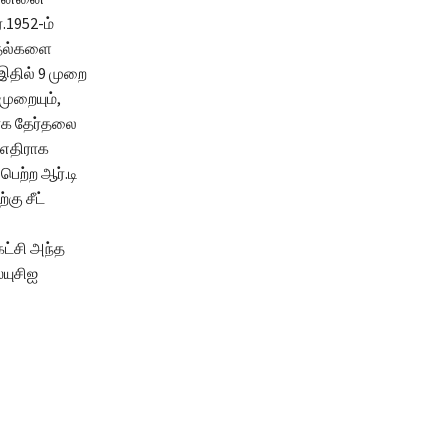
.1952-ம்
ர்தல்களை
 இதில் 9 முறை
 முறையும்,
யாக தேர்தலை
 எதிராக
பெற்ற ஆர்.டி
கு சீட்
கட்சி அந்த
யுசிஐ