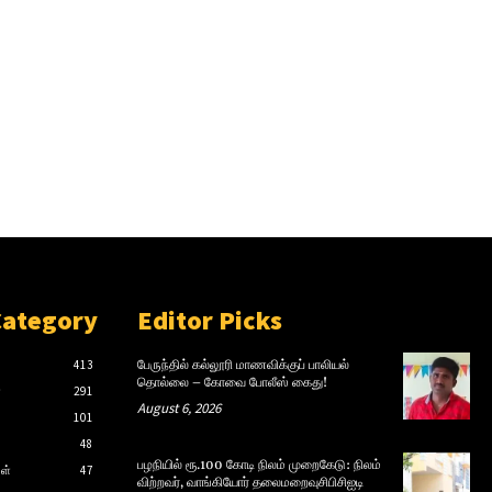
Category
Editor Picks
413
பேருந்தில் கல்லூரி மாணவிக்குப் பாலியல்
தொல்லை – கோவை போலீஸ் கைது!
்
291
August 6, 2026
101
48
பழநியில் ரூ.100 கோடி நிலம் முறைகேடு: நிலம்
ள்
47
விற்றவர், வாங்கியோர் தலைமறைவுசிபிசிஐடி