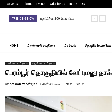
Advertise
About
Events
Write for Us
In the Press
TRENDING NOW
பழநியில் ரூ.100 கோடி நிலம்
முறைகேடு: நிலம் விற்றவர்,
வாங்கியோர்
தலைமறைவுசிபிசிஐடி தீவிர
தேடுதல் வேட்டை
HOME
அண்மை செய்திகள்
அரசியல்
தொழில் & வணிகம்
அண்மை செய்திகள்
முதன்மை செய்திகள்
பெரம்பூர் தொகுதியில் வேட்புமனு தா
By
Arasiyal Panchayat
March 30, 2026
0
48