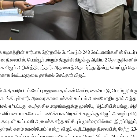
 கழகத்தின் சார்பாக தேர்தலில் போட்டிடும் 243 வேட்பாளர்களின் பெயர் ப
ன நிலையில், பெரம்பூர் மற்றும் திருச்சி கிழக்கு ஆகிய 2 தொகுதிகளில
க விஜய் அறிவித்திருந்தார். அதனைத் தொடர்ந்து இன்று பெரம்பூர் தொ
்காக வேட்புமனுவை தாக்கல் செய்தார் விஜய்.
ும் அதிகாரியிடம் வேட்புமனுவை தாக்கல் செய்த கையோடு, பெரம்பூரிலிருந
்கியுள்ளார். அவரை காண மக்கள் கூட்டம் அலைமோதியதால் அந்த ப
ிசல் ஏற்பட்டது. கடந்த சில மாதங்களுக்கு முன்பே, ‘ஆட்சியில் பங்கு, அத
வெளிப்படையாகவே கூட்டணிக்காக பிற கட்சிகளுக்கு விஜய் அழைப்பு விட
கவுடன் கூட்டணி அமைக்க எந்த கட்சியும் முன்வரவில்லை. இருப்பினும்
தல் களம் காண்போம்’ என்று விஜய் கூறியிருந்த நிலையில், நேற்று 23
ுமான வேட்பாளர் பட்டியலை ஒரே கட்டமாக வெளியிட்டார். அதன்படி, 