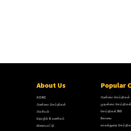
About Us
Popular 
அண்மை செய்திகள்
HOME
முதன்மை செய்திகள
அண்மை செய்திகள்
செய்திகள்360
அரசியல்
கோவை
தொழில் & வணிகம்
காவல்துறை செய்திக
விளையாட்டு