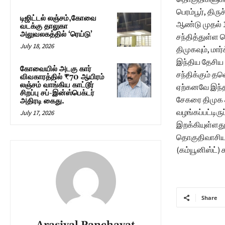
பெரம்பூர், தி
டிஜிட்டல் லஞ்சம்,கோவை
ஆண்டு முதல் 
வடக்கு தாலுகா
அலுவலகத்தில் ‘ரெய்டு’
சந்தித்துள்ள 
July 18, 2026
திமுகவும், மார
இந்திய தேசிய
கோவையில் அடகு கார்
சந்திக்கும் த
விவகாரத்தில் ₹70 ஆயிரம்
லஞ்சம் வாங்கிய காட்டூர்
ஏற்கனவே இந்த 
சிறப்பு சப்-இன்ஸ்பெக்டர்
சேகரை திமுக க
அதிரடி கைது.
வழங்கப்பட்டி
July 17, 2026
இறக்கியுள்ளது
தொகுதிவாசியா
(கம்யூனிஸ்ட்) 
Share
Arasiyal Panchayat