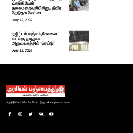
வாங்கியோர்
தலைமறைவுசிபிசிஐடி தீவிர
தேடுதல் வேட்டை
July 19, 2026
டிஜிட்டல் லஞ்சம்,கோவை
வடக்கு தாலுகா
அலுவலகத்தில் ‘ரெய்டு’
July 18, 2026
அறத்தின் வழியே அரசியல்.. இது மக்களுக்கான களம்