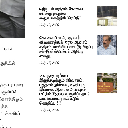
டிஜிட்டல் லஞ்சம்,கோவை
வடக்கு தாலுகா
அலுவலகத்தில் ‘ரெய்டு’
July 18, 2026
கோவையில் அடகு கார்
விவகாரத்தில் ₹70 ஆயிரம்
லஞ்சம் வாங்கிய காட்டூர் சிறப்பு
ட்டியல்
சப்-இன்ஸ்பெக்டர் அதிரடி
்
கைது.
குதியில்
July 17, 2026
2 வருஷ படிப்பை
இழுத்தடிக்கும் நிர்வாகம்;
்து பரப்புரை
புத்தகம் இல்லை, வகுப்பும்
இல்லை, ஆனால் அபராதம்
குதியில்
மட்டும் ₹300 வசூலிப்பதா ?
ிகாரத்திலும்
என மாணவர்கள் கடும்
கொதிப்பு !!!
ுத்த
July 14, 2026
, ‘மக்களின்
4
சென்னை