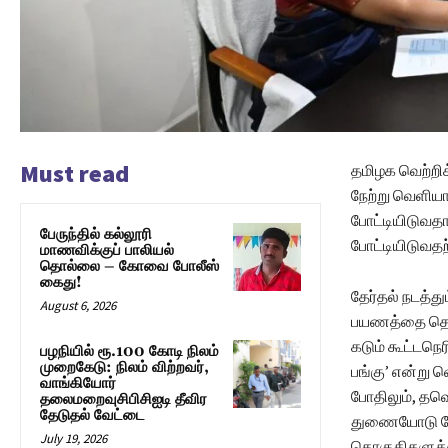
Must read
தமிழக வெற்றிக்
நேற்று வெளியா
போட்டியிடுவதா
பேருந்தில் கல்லூரி
போட்டியிடுவதற
மாணவிக்குப் பாலியல்
தொல்லை – கோவை போலீஸ்
கைது!
தேர்தல் நடத்த
August 6, 2026
பயணத்தை தொடங
கடும் கூட்டநெர
பழநியில் ரூ.100 கோடி நிலம்
முறைகேடு: நிலம் விற்றவர்,
பங்கு’ என்று 
வாங்கியோர்
போதிலும், தவெ
தலைமறைவுசிபிசிஐடி தீவிர
தேடுதல் வேட்டை
துணையோடு தேர்
July 19, 2026
தொகுதிகளுக்க