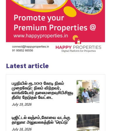
Latest article
பழநியில் ரூ.100 கோடி நிலம்
முறைகேடு: நிலம் விற்றவர்,
வாங்கியோர் தலைமறைவுசிபிசிஐடி
தீவிர தேடுதல் வேட்டை
July 19, 2026
டிஜிட்டல் லஞ்சம்,கோவை வடக்கு
தாலுகா அலுவலகத்தில் ‘ரெய்டு’
July 18, 2026