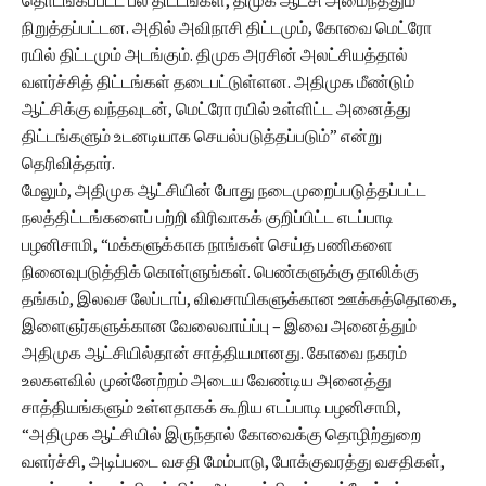
தொடங்கப்பட்ட பல திட்டங்கள், திமுக ஆட்சி அமைந்ததும்
நிறுத்தப்பட்டன. அதில் அவிநாசி திட்டமும், கோவை மெட்ரோ
ரயில் திட்டமும் அடங்கும். திமுக அரசின் அலட்சியத்தால்
வளர்ச்சித் திட்டங்கள் தடைபட்டுள்ளன. அதிமுக மீண்டும்
ஆட்சிக்கு வந்தவுடன், மெட்ரோ ரயில் உள்ளிட்ட அனைத்து
திட்டங்களும் உடனடியாக செயல்படுத்தப்படும்” என்று
தெரிவித்தார்.
மேலும், அதிமுக ஆட்சியின் போது நடைமுறைப்படுத்தப்பட்ட
நலத்திட்டங்களைப் பற்றி விரிவாகக் குறிப்பிட்ட எடப்பாடி
பழனிசாமி, “மக்களுக்காக நாங்கள் செய்த பணிகளை
நினைவுபடுத்திக் கொள்ளுங்கள். பெண்களுக்கு தாலிக்கு
தங்கம், இலவச லேப்டாப், விவசாயிகளுக்கான ஊக்கத்தொகை,
இளைஞர்களுக்கான வேலைவாய்ப்பு – இவை அனைத்தும்
அதிமுக ஆட்சியில்தான் சாத்தியமானது. கோவை நகரம்
உலகளவில் முன்னேற்றம் அடைய வேண்டிய அனைத்து
சாத்தியங்களும் உள்ளதாகக் கூறிய எடப்பாடி பழனிசாமி,
“அதிமுக ஆட்சியில் இருந்தால் கோவைக்கு தொழிற்துறை
வளர்ச்சி, அடிப்படை வசதி மேம்பாடு, போக்குவரத்து வசதிகள்,