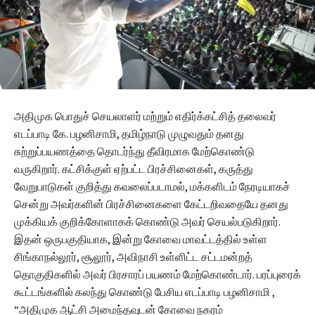
அதிமுக பொதுச் செயலாளர் மற்றும் எதிர்க்கட்சித் தலைவர்
எடப்பாடி கே. பழனிசாமி, தமிழ்நாடு முழுவதும் தனது
சுற்றுப்பயணத்தை தொடர்ந்து தீவிரமாக மேற்கொண்டு
வருகிறார். கட்சிக்குள் ஏற்பட்ட பிரச்சினைகள், கருத்து
வேறுபாடுகள் குறித்து கவலைப்படாமல், மக்களிடம் நேரடியாகச்
சென்று அவர்களின் பிரச்சினைகளை கேட்டறிவதையே தனது
முக்கியக் குறிக்கோளாகக் கொண்டு அவர் செயல்படுகிறார்.
இதன் ஒருபகுதியாக, இன்று கோவை மாவட்டத்தில் உள்ள
சிங்காநல்லூர், சூலூர், அவிநாசி உள்ளிட்ட சட்டமன்றத்
தொகுதிகளில் அவர் பிரசாரப் பயணம் மேற்கொண்டார். பரப்புரைக்
கூட்டங்களில் கலந்து கொண்டு பேசிய எடப்பாடி பழனிசாமி ,
“அதிமுக ஆட்சி அமைந்தவுடன் கோவை நகரம்