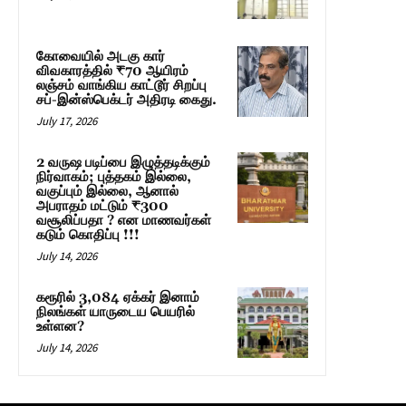
கோவையில் அடகு கார்
விவகாரத்தில் ₹70 ஆயிரம்
லஞ்சம் வாங்கிய காட்டூர் சிறப்பு
சப்-இன்ஸ்பெக்டர் அதிரடி கைது.
July 17, 2026
2 வருஷ படிப்பை இழுத்தடிக்கும்
நிர்வாகம்; புத்தகம் இல்லை,
வகுப்பும் இல்லை, ஆனால்
அபராதம் மட்டும் ₹300
வசூலிப்பதா ? என மாணவர்கள்
கடும் கொதிப்பு !!!
July 14, 2026
கரூரில் 3,084 ஏக்கர் இனாம்
நிலங்கள் யாருடைய பெயரில்
உள்ளன?
July 14, 2026