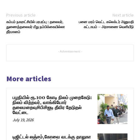
Previous article
Next article
கம்பம் நகராட்சியில் பரபரப்பு : தலைவர்,
பனை மரம் வெட்ட கலெக்டர் அனுமதி
துணைத்தலைவர் மீது நம்பிக்கையில்லா
கட்டாயம் – அரசாணை வெளியீடு
தீர்மானம்
- Advertisement -
More articles
பழநியில் ரூ.100 கோடி நிலம் முறைகேடு:
நிலம் விற்றவர், வாங்கியோர்
தலைமறைவுசிபிசிஐடி தீவிர தேடுதல்
வேட்டை
July 19, 2026
டிஜிட்டல் லஞ்சம்,கோவை வடக்கு தாலுகா