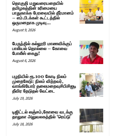
தொகுதி மறுவரையறையில்
தமிழகத்தின் உரிமையை
பாதுகாக்க பேரவையில் தீர்மானம்
– எம்.பி.க்கள் கூட்டத்தில்
ஒருமனதாக முடிவு…
August 9, 2026
பேருந்தில் கல்லூரி மாணவிக்குப்
பாலியல் தொல்லை – கோவை
போலீஸ் கைது!
August 6, 2026
பழநியில் ரூ.100 கோடி நிலம்
முறைகேடு: நிலம் விற்றவர்,
வாங்கியோர் தலைமறைவுசிபிசிஐடி
தீவிர தேடுதல் வேட்டை
July 19, 2026
டிஜிட்டல் லஞ்சம்,கோவை வடக்கு
தாலுகா அலுவலகத்தில் ‘ரெய்டு’
July 18, 2026