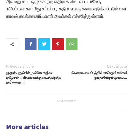
அல்லது சட்ட ஒழுங்கிற்கு எதிராக செயல்பட்டாலோ,
ஈடுபட்டவர்கள் மீது சட்டப்படி கடும் நடவடிக்கை எடுக்கப்படும் என
காவல் கண்காணிப்பாளர் அவர்கள் எச்சரித்துள்ளார்.
Previous article
Next article
சூலூர் பகுதியில் 3 கிலோ கஞ்சா
கோவை மாவட்டத்தில் மாபெரும் மக்கள்
பறிமுதல்… விற்பனைக்கு வைத்திருந்த
குறைதீர்க்கும் முகாம்…
நபர் கைது
….
- Advertisement -
More articles