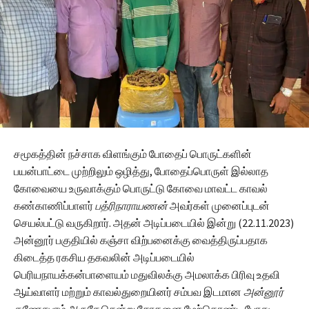
சமூகத்தின் நச்சாக விளங்கும் போதைப் பொருட்களின்
பயன்பாட்டை முற்றிலும் ஒழித்து, போதைப்பொருள் இல்லாத
கோவையை உருவாக்கும் பொருட்டு கோவை மாவட்ட காவல்
கண்காணிப்பாளர்
பத்ரிநாராயணன்
அவர்கள் முனைப்புடன்
செயல்பட்டு வருகிறார். அதன் அடிப்படையில் இன்று (22.11.2023)
அன்னூர் பகுதியில் கஞ்சா விற்பனைக்கு வைத்திருப்பதாக
கிடைத்த ரகசிய தகவலின் அடிப்படையில்
பெரியநாயக்கன்பாளையம் மதுவிலக்கு அமலாக்க பிரிவு உதவி
ஆய்வாளர் மற்றும் காவல்துறையினர் சம்பவ இடமான
அன்னூர்
கணேசபுரம் அருகே
சென்று சோதனை மேற்கொண்ட போது