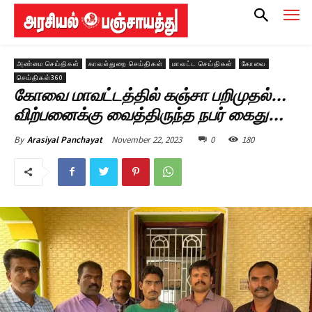
அண்மை செய்திகள்
காவல்துறை செய்திகள்
மாவட்ட செய்திகள்
கோவை
செய்திகள்360
கோவை மாவட்டத்தில் கஞ்சா பறிமுதல்…
விற்பனைக்கு வைத்திருந்த நபர் கைது…
November 22, 2023
0
180
By
Arasiyal Panchayat