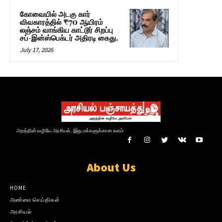
கோவையில் அடகு கார்
விவகாரத்தில் ₹70 ஆயிரம்
லஞ்சம் வாங்கிய காட்டூர் சிறப்பு
சப்-இன்ஸ்பெக்டர் அதிரடி கைது.
July 17, 2026
அறத்தின் வழியே அரசியல்.. இது மக்களுக்கான களம்
About Us
HOME
அண்மை செய்திகள்
அரசியல்