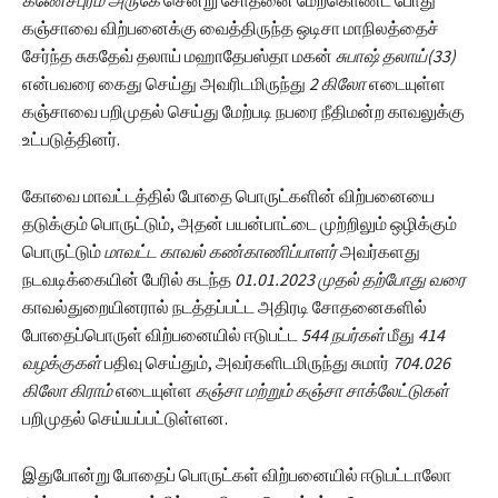
கஞ்சாவை விற்பனைக்கு வைத்திருந்த ஒடிசா மாநிலத்தைச்
சேர்ந்த சுகதேவ் தலாய் மஹாதேபஸ்தா மகன்
சுபாஷ் தலாய்(33)
என்பவரை கைது செய்து அவரிடமிருந்து
2 கிலோ
எடையுள்ள
கஞ்சாவை பறிமுதல் செய்து மேற்படி நபரை நீதிமன்ற காவலுக்கு
உட்படுத்தினர்.
கோவை மாவட்டத்தில் போதை பொருட்களின் விற்பனையை
தடுக்கும் பொருட்டும், அதன் பயன்பாட்டை முற்றிலும் ஒழிக்கும்
பொருட்டும்
மாவட்ட காவல் கண்காணிப்பாளர்
அவர்களது
நடவடிக்கையின் பேரில் கடந்த
01.01.2023 முதல் தற்போது வரை
காவல்துறையினரால் நடத்தப்பட்ட அதிரடி சோதனைகளில்
போதைப்பொருள் விற்பனையில் ஈடுபட்ட
544 நபர்கள்
மீது
414
வழக்குகள்
பதிவு செய்தும், அவர்களிடமிருந்து சுமார்
704.026
கிலோ கிராம்
எடையுள்ள
கஞ்சா மற்றும் கஞ்சா சாக்லேட்டுகள்
பறிமுதல் செய்யப்பட்டுள்ளன.
இதுபோன்று போதைப் பொருட்கள் விற்பனையில் ஈடுபட்டாலோ