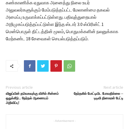
கண்காணிக்க ஏதுவாக அனைத்து நிலை உயர்
அலுவலர்களுக்கும் மேம்படுத்தப்பட்ட மேலாண்மை தகவல்
அமைப்பு உருவாக்கப்பட்டுள்ளது. பதிவுத்துறையால்
அறிமுகப்படுத்தப்பட்டுள்ள இந்த ஸ்டார் 3.0 ஸ்பிரின்ட் 1
மென்பொருள் திட்டத்தின் மூலம், பொதுமக்களின் நலனுக்காக
மேற்கண்ட 18 சேவைகள் செயல்படுத்தப்படும்.
Previous article
Next article
விஜய்யின் தவெகவுக்கு விசில் சின்னம்
தேர்தலில் போட்டியிட போவதில்லை –
ஒதுக்கீடு.. தேர்தல் ஆணையம்
டிடிவி தினகரன் பேட்டி
அறிவிப்பு!
- Advertisement -