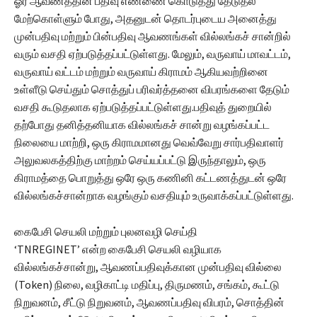
ஓர் ஆவணத்தின் பதிவு எண்ணை கொடுத்து தேடுதல்
மேற்கொள்ளும் போது, அதனுடன் தொடர்புடைய அனைத்து
முன்பதிவு மற்றும் பின்பதிவு ஆவணங்கள் வில்லங்கச் சான்றில்
வரும் வசதி ஏற்படுத்தப்பட்டுள்ளது. மேலும், வருவாய் மாவட்டம்,
வருவாய் வட்டம் மற்றும் வருவாய் கிராமம் ஆகியவற்றினை
உள்ளீடு செய்தும் சொத்துப் பரிவர்த்தனை விபரங்களை தேடும்
வசதி கூடுதலாக ஏற்படுத்தப்பட்டுள்ளது.பதிவுத் துறையில்
தற்போது தனித்தனியாக வில்லங்கச் சான்று வழங்கப்பட்ட
நிலையை மாற்றி, ஒரு கிராமமானது வெவ்வேறு சார்பதிவாளர்
அலுவலகத்திற்கு மாற்றம் செய்யப்பட்டு இருந்தாலும், ஒரு
கிராமத்தை பொறுத்து ஒரே ஒரு கணினி கட்டணத்துடன் ஒரே
வில்லங்கச்சான்றாக வழங்கும் வசதியும் உருவாக்கப்பட்டுள்ளது.
கைபேசி செயலி மற்றும் புலனவழி செய்தி
‘TNREGINET’ என்ற கைபேசி செயலி வழியாக
வில்லங்கச்சான்று, ஆவணப்பதிவுக்கான முன்பதிவு வில்லை
(Token) நிலை, வழிகாட்டி மதிப்பு, திருமணம், சங்கம், கூட்டு
நிறுவனம், சீட்டு நிறுவனம், ஆவணப்பதிவு விபரம், சொத்தின்