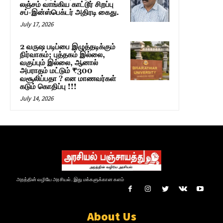
லஞ்சம் வாங்கிய காட்டூர் சிறப்பு
சப்-இன்ஸ்பெக்டர் அதிரடி கைது.
July 17, 2026
2 வருஷ படிப்பை இழுத்தடிக்கும்
நிர்வாகம்; புத்தகம் இல்லை,
வகுப்பும் இல்லை, ஆனால்
அபராதம் மட்டும் ₹300
வசூலிப்பதா ? என மாணவர்கள்
கடும் கொதிப்பு !!!
July 14, 2026
அறத்தின் வழியே அரசியல்.. இது மக்களுக்கான களம்
About Us