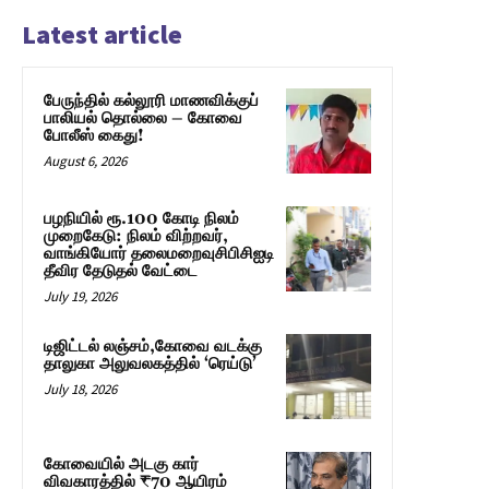
Latest article
பேருந்தில் கல்லூரி மாணவிக்குப்
பாலியல் தொல்லை – கோவை
போலீஸ் கைது!
August 6, 2026
பழநியில் ரூ.100 கோடி நிலம்
முறைகேடு: நிலம் விற்றவர்,
வாங்கியோர் தலைமறைவுசிபிசிஐடி
தீவிர தேடுதல் வேட்டை
July 19, 2026
டிஜிட்டல் லஞ்சம்,கோவை வடக்கு
தாலுகா அலுவலகத்தில் ‘ரெய்டு’
July 18, 2026
கோவையில் அடகு கார்
விவகாரத்தில் ₹70 ஆயிரம்