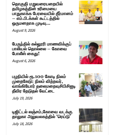
தொகுதி மறுவரையறையில்
தமிழகத்தின் உரிமையை
பாதுகாக்க பேரவையில் தீர்மானம்
– எம்.பி.க்கள் கூட்டத்தில்
ஒருமனதாக முடிவு…
August 9, 2026
பேருந்தில் கல்லூரி மாணவிக்குப்
பாலியல் தொல்லை – கோவை
போலீஸ் கைது!
August 6, 2026
பழநியில் ரூ.100 கோடி நிலம்
முறைகேடு: நிலம் விற்றவர்,
வாங்கியோர் தலைமறைவுசிபிசிஐடி
தீவிர தேடுதல் வேட்டை
July 19, 2026
டிஜிட்டல் லஞ்சம்,கோவை வடக்கு
தாலுகா அலுவலகத்தில் ‘ரெய்டு’
July 18, 2026