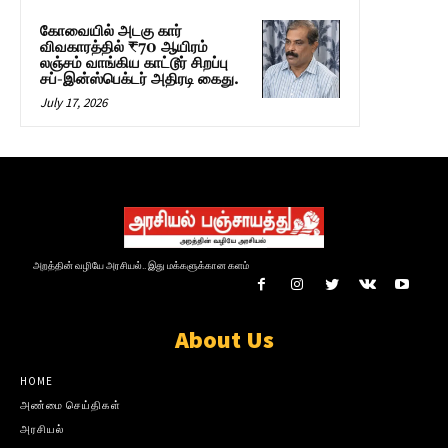
கோவையில் அடகு கார்
விவகாரத்தில் ₹70 ஆயிரம்
லஞ்சம் வாங்கிய காட்டூர் சிறப்பு
சப்-இன்ஸ்பெக்டர் அதிரடி கைது.
July 17, 2026
அறத்தின் வழியே அரசியல்.. இது மக்களுக்கான களம்
About Us
HOME
அண்மை செய்திகள்
அரசியல்