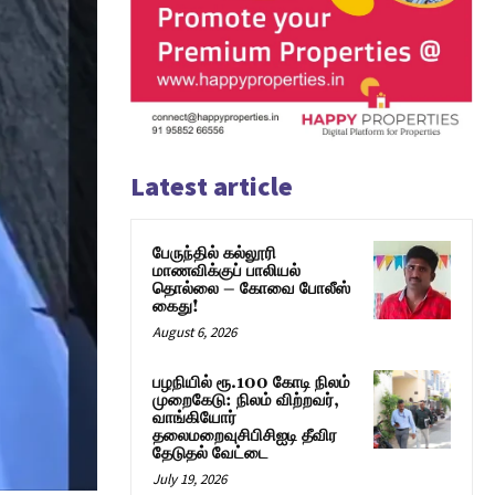
Latest article
பேருந்தில் கல்லூரி
மாணவிக்குப் பாலியல்
தொல்லை – கோவை போலீஸ்
கைது!
August 6, 2026
பழநியில் ரூ.100 கோடி நிலம்
முறைகேடு: நிலம் விற்றவர்,
வாங்கியோர்
தலைமறைவுசிபிசிஐடி தீவிர
தேடுதல் வேட்டை
July 19, 2026