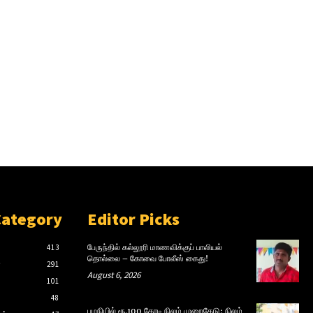
Category
Editor Picks
413
பேருந்தில் கல்லூரி மாணவிக்குப் பாலியல்
தொல்லை – கோவை போலீஸ் கைது!
்
291
August 6, 2026
101
48
பழநியில் ரூ.100 கோடி நிலம் முறைகேடு: நிலம்