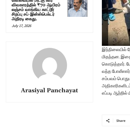
கோவையில் அடகு கார்
விவகாரத்தில் ₹70 ஆயிரம்
லஞ்சம் வாங்கிய காட்டூர்
சிறப்பு சப்-இன்ஸ்பெக்டர்
அதிரடி கைது.
July 17, 2026
இந்நிலையில் ந
மிதந்தன. இதை 
கொடுத்தார். ம
வந்த போலீஸார்
சம்பவம் பொதும
அதிகாரிகளிடம்
Arasiyal Panchayat
எப்படி ஆற்றில்
Share