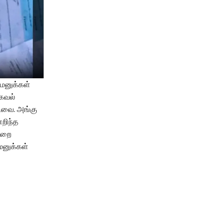
 மனுக்கள்
தகவல்
்டவை. அங்கு
எறிந்த
துறை
 மனுக்கள்