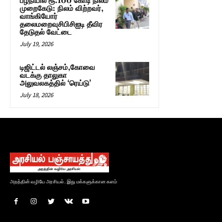
பழநியில் ரூ.100 கோடி நிலம்
முறைகேடு: நிலம் விற்றவர்,
வாங்கியோர்
தலைமறைவுசிபிசிஐடி தீவிர
தேடுதல் வேட்டை
July 19, 2026
டிஜிட்டல் லஞ்சம்,கோவை
வடக்கு தாலுகா
அலுவலகத்தில் ‘ரெய்டு’
July 18, 2026
அறத்தின் வழியே அரசியல்.. இது மக்களுக்கான களம்