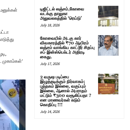
டிஜிட்டல் லஞ்சம்,கோவை
 மனுக்கள்
வடக்கு தாலுகா
அலுவலகத்தில் ‘ரெய்டு’
July 18, 2026
பட்டா
கோவையில் அடகு கார்
ொடுத்து
விவகாரத்தில் ₹70 ஆயிரம்
லஞ்சம் வாங்கிய காட்டூர் சிறப்பு
சப்-இன்ஸ்பெக்டர் அதிரடி
ழடி,
கைது.
ட முகாம்கள்’
July 17, 2026
2 வருஷ படிப்பை
இழுத்தடிக்கும் நிர்வாகம்;
புத்தகம் இல்லை, வகுப்பும்
இல்லை, ஆனால் அபராதம்
மட்டும் ₹300 வசூலிப்பதா ?
என மாணவர்கள் கடும்
கொதிப்பு !!!
July 14, 2026