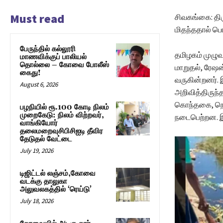
Must read
சிவகங்கை: திர
மிதந்ததால் பொ
பேருந்தில் கல்லூரி
தமிழகம் முழுவத
மாணவிக்குப் பாலியல்
தொல்லை – கோவை போலீஸ்
மாறுதல், ரேஷ
கைது!
வருகின்றனர். இ
August 6, 2026
அறிவித்திருந்த
கொந்தகை, நெல்
பழநியில் ரூ.100 கோடி நிலம்
முறைகேடு: நிலம் விற்றவர்,
நடைபெற்றன. இத
வாங்கியோர்
தலைமறைவுசிபிசிஐடி தீவிர
தேடுதல் வேட்டை
July 19, 2026
டிஜிட்டல் லஞ்சம்,கோவை
வடக்கு தாலுகா
அலுவலகத்தில் ‘ரெய்டு’
July 18, 2026