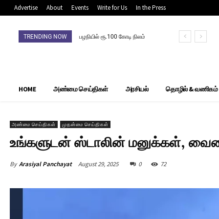
Advertise
About
Events
Write for Us
In the Press
TRENDING NOW
பழநியில் ரூ.100 கோடி நிலம்
முறைகேடு: நிலம் விற்றவர்,
வாங்கியோர்
தலைமறைவுசிபிசிஐடி தீவிர
தேடுதல் வேட்டை
HOME
அண்மை செய்திகள்
அரசியல்
தொழில் & வணிகம்
அண்மை செய்திகள்
முதன்மை செய்திகள்
உங்களுடன் ஸ்டாலின் மனுக்கள், வைகை
By
Arasiyal Panchayat
August 29, 2025
0
72