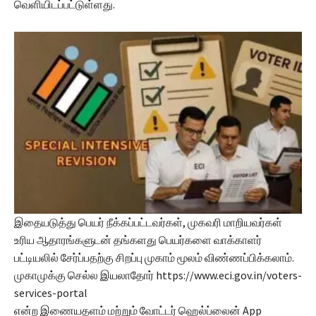
வெளியிடப்பட்டுள்ளது.
இதையடுத்து பெயர் நீக்கப்பட்டவர்கள், முகவரி மாறியவர்கள்
உரிய ஆதாரங்களுடன் தங்களது பெயர்களை வாக்காளர்
பட்டியலில் சேர்ப்பதற்கு சிறப்பு முகாம் மூலம் விண்ணப்பிக்கலாம்.
முகாமுக்கு செல்ல இயலாதோர் https://www.eci.gov.in/voters-
services-portal
என்ற இணையதளம் மற்றும் வோட்டர் ஹெல்ப்லைன் App