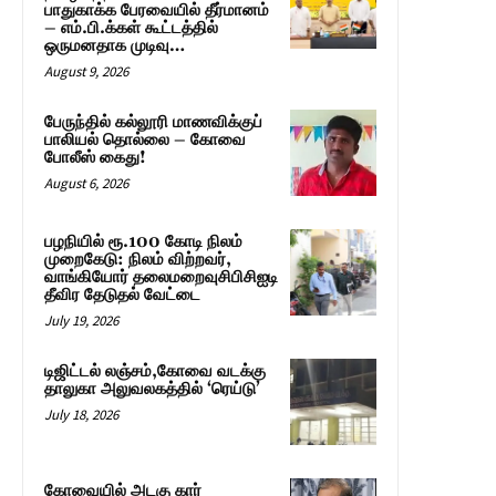
பாதுகாக்க பேரவையில் தீர்மானம்
– எம்.பி.க்கள் கூட்டத்தில்
ஒருமனதாக முடிவு…
August 9, 2026
பேருந்தில் கல்லூரி மாணவிக்குப்
பாலியல் தொல்லை – கோவை
போலீஸ் கைது!
August 6, 2026
பழநியில் ரூ.100 கோடி நிலம்
முறைகேடு: நிலம் விற்றவர்,
வாங்கியோர் தலைமறைவுசிபிசிஐடி
தீவிர தேடுதல் வேட்டை
July 19, 2026
டிஜிட்டல் லஞ்சம்,கோவை வடக்கு
தாலுகா அலுவலகத்தில் ‘ரெய்டு’
July 18, 2026
கோவையில் அடகு கார்