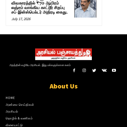
விவகாரத்தில் ₹70 ஆயிரம்
லஞ்சம் வாங்கிய காட்டூர் சிறப்பு
சப்-இன்ஸ்பெக்டர் அதிரடி கைது.
July 17, 2026
அறத்தின் வழியே அரசியல்.. இது மக்களுக்கான களம்
About Us
HOME
அண்மை செய்திகள்
அரசியல்
தொழில் & வணிகம்
விளையாட்டு