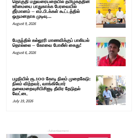
தொகுதி மறுவரையறையில் தமிழகத்தின்
உரிமையை பாதுகாக்க பேரவையில்
தீர்மானம் – எம்.பி.க்கள் கூட்டத்தில்
ஒருமனதாக முடிவு…
August 9, 2026
பேருந்தில் கல்லூரி மாணவிக்குப் பாலியல்
தொல்லை – கோவை போலீஸ் கைது!
August 6, 2026
பழநியில் ரூ.100 கோடி நிலம் முறைகேடு:
நிலம் விற்றவர், வாங்கியோர்
தலைமறைவுசிபிசிஐடி தீவிர தேடுதல்
வேட்டை
July 19, 2026
- Advertisement -