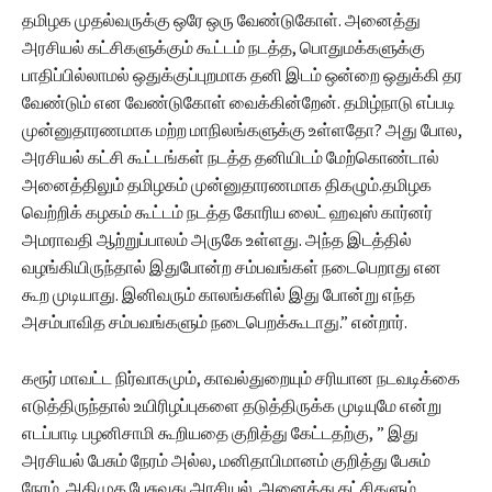
தமிழக முதல்வருக்கு ஒரே ஒரு வேண்டுகோள். அனைத்து
அரசியல் கட்சிகளுக்கும் கூட்டம் நடத்த, பொதுமக்களுக்கு
பாதிப்பில்லாமல் ஒதுக்குப்புறமாக தனி இடம் ஒன்றை ஒதுக்கி தர
வேண்டும் என வேண்டுகோள் வைக்கின்றேன். தமிழ்நாடு எப்படி
முன்னுதாரணமாக மற்ற மாநிலங்களுக்கு உள்ளதோ? அது போல,
அரசியல் கட்சி கூட்டங்கள் நடத்த தனியிடம் மேற்கொண்டால்
அனைத்திலும் தமிழகம் முன்னுதாரணமாக திகழும்.தமிழக
வெற்றிக் கழகம் கூட்டம் நடத்த கோரிய லைட் ஹவுஸ் கார்னர்
அமராவதி ஆற்றுப்பாலம் அருகே உள்ளது. அந்த இடத்தில்
வழங்கியிருந்தால் இதுபோன்ற சம்பவங்கள் நடைபெறாது என
கூற முடியாது. இனிவரும் காலங்களில் இது போன்று எந்த
அசம்பாவித சம்பவங்களும் நடைபெறக்கூடாது.” என்றார்.
கரூர் மாவட்ட நிர்வாகமும், காவல்துறையும் சரியான நடவடிக்கை
எடுத்திருந்தால் உயிரிழப்புகளை தடுத்திருக்க முடியுமே என்று
எடப்பாடி பழனிசாமி கூறியதை குறித்து கேட்டதற்கு, ” இது
அரசியல் பேசும் நேரம் அல்ல, மனிதாபிமானம் குறித்து பேசும்
நேரம். அதிமுக பேசுவது அரசியல். அனைத்து கட்சிகளும்