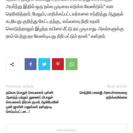
அமர்ந்து இதில் ஒரு நல்ல முடிவை எடுக்க வேண்டும்.” என
தெரிவித்தார். மேலும், பாதிக்கப்பட்டவர்களை சந்தித்து ஆறுதல்
கூறியது குறித்து கேட்டதற்கு, எவ்வளவு நிதி உதவி
கொடுத்தாலும் இழந்த உயிரை மீட்டு தர முடியாது. அவர்களுக்கு
நாம் பெற்று தர வேண்டியது நீதி மட்டும் தான்” என்றார்.
Previous article
Next article
தவெக பொதுச் செயலாளர் புஸ்ஸி
செந்தில் பாலாஜி அமைச்சராவதை
ஆனந்த் மற்றும் துணைப் பொதுச்
தடுக்கவில்லை
செயலாளர் நிர்மல் குமார் ஆகியோரின்
முன் ஜாமின் மனுக்கள் தள்ளுபடி
செய்யப்பட்டன..!
- Advertisement -