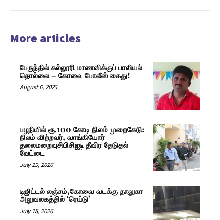
More articles
பேருந்தில் கல்லூரி மாணவிக்குப் பாலியல்
தொல்லை – கோவை போலீஸ் கைது!
August 6, 2026
பழநியில் ரூ.100 கோடி நிலம் முறைகேடு:
நிலம் விற்றவர், வாங்கியோர்
தலைமறைவுசிபிசிஐடி தீவிர தேடுதல்
வேட்டை
July 19, 2026
டிஜிட்டல் லஞ்சம்,கோவை வடக்கு தாலுகா
அலுவலகத்தில் ‘ரெய்டு’
July 18, 2026