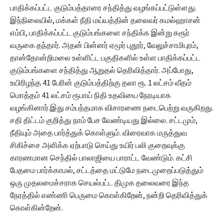
பாதிக்கப்பட்ட குடும்பத்தாரை சந்தித்து வழங்கப்பட்டுள்ளது.
இந்நிலையில், மக்கள் நீதி மய்யத்தின் தலைவர் கமல்ஹாசன்
எம்பி, பாதிக்கப்பட்ட குடும்பங்களை சந்திக்க இன்று கரூர்
வருகை தந்தார். அதன் பின்னர் ஏமூர் புதூர், வேலுச்சாமிபுரம்,
தான்தோன்றிமலை உள்ளிட்ட பகுதிகளில் உள்ள பாதிக்கப்பட்ட
குடும்பங்களை சந்தித்து ஆறுதல் தெரிவித்தார். அப்போது,
உயிரிழந்த 41 பேரின் குடும்பத்திற்கு தலா ரூ. 1 லட்சம் வீதம்
மொத்தம் 41 லட்சம் ரூபாய் நிதி உதவியை நேரடியாக
வழங்கினார்.இது சம்பந்தமாக விசாரணை நடைபெற்று வருகிறது.
சதி திட்டம் குறித்து நாம் பேச வேண்டியது இல்லை. சட்டமும்,
நீதியும் அதை பார்த்துக் கொள்ளும். விரைவாக மருத்துவ
சிகிச்சை அளிக்க ஏற்பாடு செய்து உயிர் பலி குறைவுக்கு
காரணமான செந்தில் பாலாஜியை பாராட்ட வேண்டும். கட்சி
பேதமை பார்க்காமல், சட்டத்தை மட்டுமே நடைமுறைப்படுத்தும்
ஒரு முதலமைச்சராக செயல்பட்ட திமுக தலைவரை இந்த
நேரத்தில் எண்ணி பெருமை கொள்கிறேன், நன்றி தெரிவித்துக்
கொள்கின்றேன்.