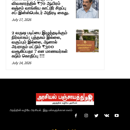
விவகாரத்தில் ₹70 ஆயிரம்
லஞ்சம் வாங்கிய காட்டூர் சிறப்பு
சப்-இன்ஸ்பெக்டர் அதிரடி கைது.
July 17, 2026
2 வருஷ படிப்பை இழுத்தடிக்கும்
நிர்வாகம்; புத்தகம் இல்லை,
வகுப்பும் இல்லை, ஆனால்
அபராதம் மட்டும் ₹300
வசூலிப்பதா ? என மாணவர்கள்
கடும் கொதிப்பு !!!
July 14, 2026
அறத்தின் வழியே அரசியல்.. இது மக்களுக்கான களம்