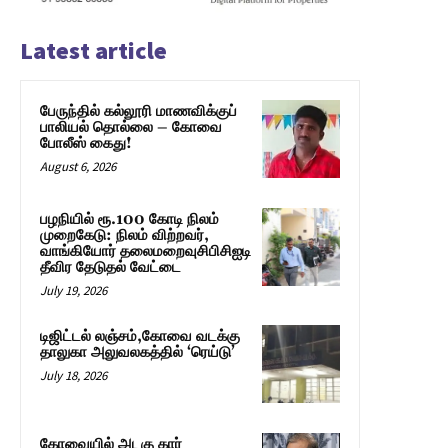
Latest article
பேருந்தில் கல்லூரி மாணவிக்குப்
பாலியல் தொல்லை – கோவை
போலீஸ் கைது!
August 6, 2026
பழநியில் ரூ.100 கோடி நிலம்
முறைகேடு: நிலம் விற்றவர்,
வாங்கியோர் தலைமறைவுசிபிசிஐடி
தீவிர தேடுதல் வேட்டை
July 19, 2026
டிஜிட்டல் லஞ்சம்,கோவை வடக்கு
தாலுகா அலுவலகத்தில் ‘ரெய்டு’
July 18, 2026
கோவையில் அடகு கார்