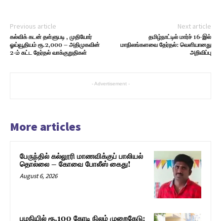
Previous article
Next article
கல்விக் கடன் தள்ளுபடி , முதியோர்
தமிழ்நாட்டில் மார்ச் 16-இல்
ஓய்வூதியம் ரூ.2,000 – அதிமுகவின்
மாநிலங்களவை தேர்தல்: வெளியானது
2-ம் கட்ட தேர்தல் வாக்குறுதிகள்
அறிவிப்பு
- Advertisement -
More articles
பேருந்தில் கல்லூரி மாணவிக்குப் பாலியல்
தொல்லை – கோவை போலீஸ் கைது!
August 6, 2026
பழநியில் ரூ.100 கோடி நிலம் முறைகேடு: