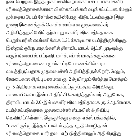
நடைபெற்றன. இந்த முகாம்களில் நான்காம் கட்டமாக மகளிர்
உரிமைத்தொகைக்கான விண்ணப்பங்கள் வழங்கப்பட்டன. மேலும்
முந்தைய பெயர் சேர்க்கையின்போது விடுபட்டவர்களும் இந்த
முறை இணைத்துக் கொள்ளலாம் என முதலமைச்சர்
அறிவித்ததன்பேரில் தற்போது மகளிர் உரிமைத்தொகை
பெறுவோரின் எண்ணிக்கை 1.31 கோடியாக உயர்ந்திருக்கிறது.
இன்னும் ஓரிரு மாதங்களில் திராவிட மாடல் ஆட்சி முடிவுக்கு
வரும் நிலையில், பிப்ரவரி, மார்ச், ஏப்ரல் மாதங்களுக்கான
உரிமைத்தொகையை முன்கூட்டியே கணக்கில் வரவு
வைத்திருப்பதாக முதலமைச்சர் அறிவித்திருக்கிறார். மேலும்,
கோடைகால சிறப்பு பணமாக ரூ. 2 ஆயிரமும் சேர்த்து மொத்தம்
ரூ. 5 ஆயிரமாக வரவு வைக்கப்பட்டிருப்பதாக அறிவித்து,
காலையிலேயே இன்ப அதிர்ச்சி கொடுத்துள்ளார். அதுபோக,
திராவிட மாடல் 2.0-இல் மகளிர் உரிமைத்தொகை ரூ. 2 ஆயிரமாக
உயர்த்தப்படுவதாக முதலமைச்சர் ஸ்டாலின் அறிவிப்பு
வெளியிட்டுள்ளார். இதுகுறித்து தனது எக்ஸ் பக்கத்தில்,
“மகளிருக்கு இந்த ஸ்டாலின் தந்த உறுதிமொழிதான்
உரிமைத்தொகை. யார் தடை ஏற்படுத்தினாலும் அதிலிருந்து