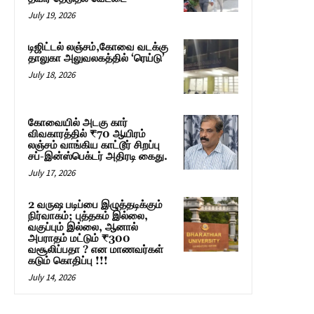
July 19, 2026
டிஜிட்டல் லஞ்சம்,கோவை வடக்கு
தாலுகா அலுவலகத்தில் ‘ரெய்டு’
July 18, 2026
கோவையில் அடகு கார்
விவகாரத்தில் ₹70 ஆயிரம்
லஞ்சம் வாங்கிய காட்டூர் சிறப்பு
சப்-இன்ஸ்பெக்டர் அதிரடி கைது.
July 17, 2026
2 வருஷ படிப்பை இழுத்தடிக்கும்
நிர்வாகம்; புத்தகம் இல்லை,
வகுப்பும் இல்லை, ஆனால்
அபராதம் மட்டும் ₹300
வசூலிப்பதா ? என மாணவர்கள்
கடும் கொதிப்பு !!!
July 14, 2026