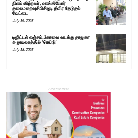
நிலம் விற்றவர், வாங்கியோர்
தலைமறைவுசிபிசிஐடி தீவிர தேடுதல்
வேட்டை
July 19, 2026
டிஜிட்டல் லஞ்சம்,கோவை வடக்கு தாலுகா
அலுவலகத்தில் ‘ரெய்டு’
July 18, 2026
- Advertisement -