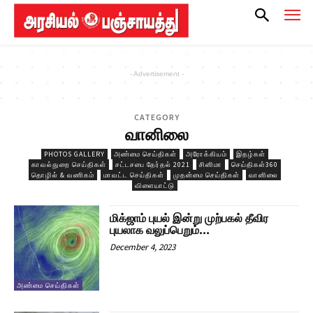
- Advertisement -
CATEGORY
வானிலை
PHOTOS GALLERY
அண்மை செய்திகள்
அரோக்கியம்
இதழ்கள்
காவல்துறை செய்திகள்
சட்டசபை தேர்தல் 2021
சினிமா
செய்திகள்360
தொழில் & வணிகம்
மாவட்ட செய்திகள்
முதன்மை செய்திகள்
வானிலை
விளையாட்டு
மிக்ஜாம் புயல் இன்று முற்பகல் தீவிர
புயலாக வலுப்பெறும்…
December 4, 2023
அண்மை செய்திகள்