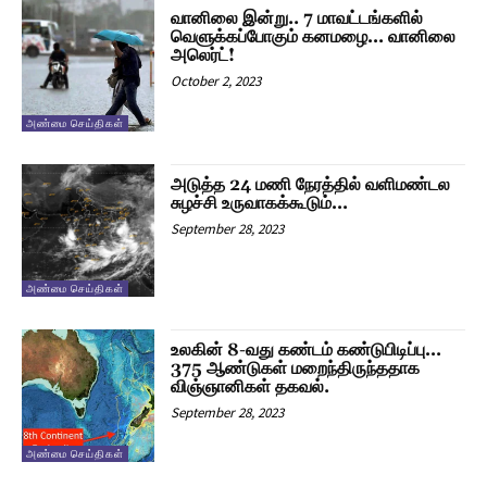
வானிலை இன்று.. 7 மாவட்டங்களில்
வெளுக்கப்போகும் கனமழை… வானிலை
அலெர்ட்!
October 2, 2023
அண்மை செய்திகள்
அடுத்த 24 மணி நேரத்தில் வளிமண்டல
சுழச்சி உருவாகக்கூடும்…
September 28, 2023
அண்மை செய்திகள்
உலகின் 8-வது கண்டம் கண்டுபிடிப்பு…
375 ஆண்டுகள் மறைந்திருந்ததாக
விஞ்ஞானிகள் தகவல்.
September 28, 2023
அண்மை செய்திகள்