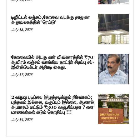
டிஜிட்டல் லஞ்சம்,கோவை வடக்கு தாலுகா
அலுவலகத்தில் ‘ரெய்டு’
July 18, 2026
கோவையில் அடகு கார் விவகாரத்தில் ₹70
ஆயிரம் லஞ்சம் வாங்கிய காட்டூர் சிறப்பு சப்-
இன்ஸ்பெக்டர் அதிரடி கைது.
July 17, 2026
2 வருஷ படிப்பை இழுத்தடிக்கும் நிர்வாகம்;
புத்தகம் இல்லை, வகுப்பும் இல்லை, ஆனால்
அபராதம் மட்டும் ₹300 வசூலிப்பதா ? என
மாணவர்கள் கடும் கொதிப்பு !!!
July 14, 2026