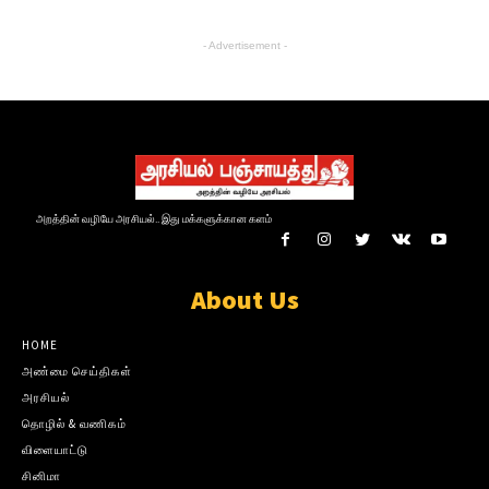
- Advertisement -
அறத்தின் வழியே அரசியல்.. இது மக்களுக்கான களம்
About Us
HOME
அண்மை செய்திகள்
அரசியல்
தொழில் & வணிகம்
விளையாட்டு
சினிமா