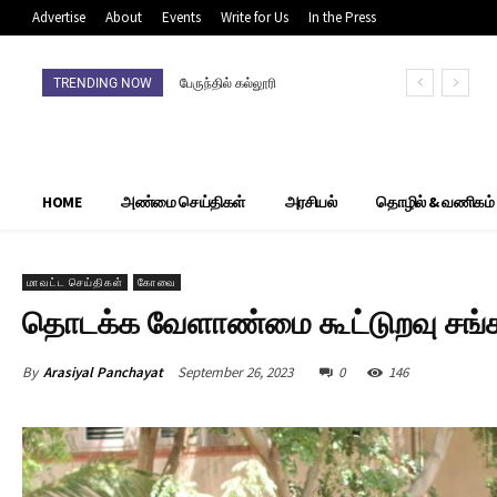
Advertise
About
Events
Write for Us
In the Press
TRENDING NOW
பேருந்தில் கல்லூரி
மாணவிக்குப் பாலியல்
தொல்லை – கோவை போலீஸ்
கைது!
HOME
அண்மை செய்திகள்
அரசியல்
தொழில் & வணிகம்
மாவட்ட செய்திகள்
கோவை
தொடக்க வேளாண்மை கூட்டுறவு சங்கம
By
Arasiyal Panchayat
September 26, 2023
0
146