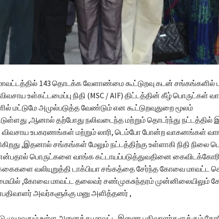
மாவட்டத்தில் 143 தொடக்க வேளாண்மை கூட்டுறவு கடன் சங்கங்களில் 
சாய உள்கட்டமைப்பு நிதி (MSC / AIF) திட்டத்தின் கீழ் பொருட்கள் வாங
ில் மட்டுமே அமுல்படுத்த வேண்டும் என கூட்டுறவுதுறை மூலம்
ட்டுள்ளது ,ஆனால் தற்போது நலிவடைந்த மற்றும் தொடர்ந்து நட்டத்தில் 
ு விவசாய உபகரணங்கள் மற்றும் லாரி, டெம்போ போன்ற வாகனங்கள் வாங
படுகிறது ,இதனால் சங்கங்கள் மேலும் நட்டத்திற்கு உள்ளாகி நிதி நிலை பெ
் என்பதால் பொருட்களை வாங்க கட்டாயப்படுத்துவதினை கைவிடக்கோரி 
க்கைகளை வலியுறுத்தி டாக்பியா சங்கத்தை சேர்ந்த கோவை மாவட்ட 
மையில் ,கோவை மாவட்ட தலைவர் சண்முகசுந்தரம் முன்னிலையிலும்
ிவாளர் அவர்களுக்கு மனு அளித்தனர் ,
நாடு முழுவதும் உள்ள அனைத்து மாவட்ட இணை பதிவாளர்களுக்கும் கோ