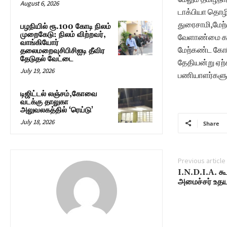
August 6, 2026
டாக்பியா தொழி
துரைசாமி,மேற
பழநியில் ரூ.100 கோடி நிலம்
முறைகேடு: நிலம் விற்றவர்,
வேளாண்மை கடன்
வாங்கியோர்
மேற்கண்ட கோரி
தலைமறைவுசிபிசிஐடி தீவிர
தேடுதல் வேட்டை
தேதியன்று ஏற
July 19, 2026
பணியாளர்களும்
டிஜிட்டல் லஞ்சம்,கோவை
வடக்கு தாலுகா
அலுவலகத்தில் ‘ரெய்டு’
July 18, 2026
Share
Previous article
I.N.D.I.A. க
அமைச்சர் உதயந