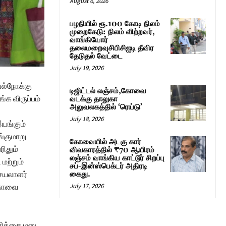
August 6, 2026
பழநியில் ரூ.100 கோடி நிலம்
முறைகேடு: நிலம் விற்றவர்,
வாங்கியோர்
தலைமறைவுசிபிசிஐடி தீவிர
தேடுதல் வேட்டை
July 19, 2026
பல்நோக்கு
டிஜிட்டல் லஞ்சம்,கோவை
்க விருப்பம்
வடக்கு தாலுகா
அலுவலகத்தில் ‘ரெய்டு’
July 18, 2026
இயங்கும்
்குமாறு
கோவையில் அடகு கார்
ரிதும்
விவகாரத்தில் ₹70 ஆயிரம்
லஞ்சம் வாங்கிய காட்டூர் சிறப்பு
மற்றும்
சப்-இன்ஸ்பெக்டர் அதிரடி
செயலாளர்
கைது.
 கோவை
July 17, 2026
ரிக்கை மனு