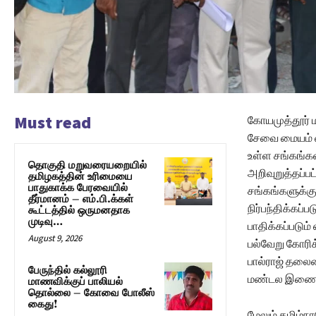
Must read
கோயமுத்தூர் 
சேவை மையம் விவ
உள்ள சங்கங்கள
தொகுதி மறுவரையறையில்
அறிவுறுத்தப்ப
தமிழகத்தின் உரிமையை
பாதுகாக்க பேரவையில்
சங்கங்களுக்க
தீர்மானம் – எம்.பி.க்கள்
நிர்பந்திக்கப்
கூட்டத்தில் ஒருமனதாக
முடிவு…
பாதிக்கப்படும
August 9, 2026
பல்வேறு கோரி
பால்ராஜ் தலை
பேருந்தில் கல்லூரி
மண்டல இணைபத
மாணவிக்குப் பாலியல்
தொல்லை – கோவை போலீஸ்
கைது!
மேலும் தமிழ்