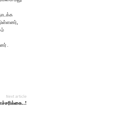
தொடக்க
டுள்ளனர்,
ம்
ர் .
Next article
ச்சரிக்கை..!