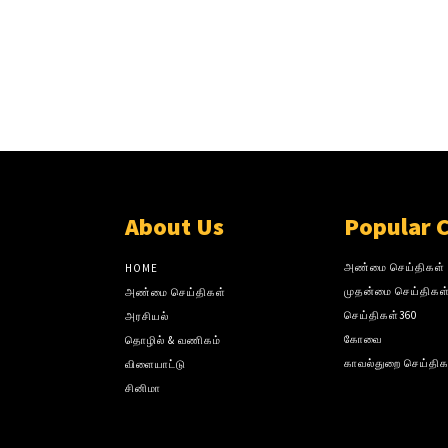
About Us
Popular 
அண்மை செய்திகள்
HOME
முதன்மை செய்திகள
அண்மை செய்திகள்
செய்திகள்360
அரசியல்
கோவை
தொழில் & வணிகம்
காவல்துறை செய்திக
விளையாட்டு
சினிமா