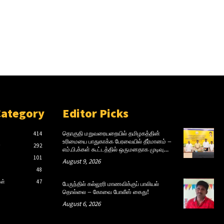
Category
Editor Picks
414
தொகுதி மறுவரையறையில் தமிழகத்தின்
உரிமையை பாதுகாக்க பேரவையில் தீர்மானம் –
்
292
எம்.பி.க்கள் கூட்டத்தில் ஒருமனதாக முடிவு…
101
August 9, 2026
48
ள்
47
பேருந்தில் கல்லூரி மாணவிக்குப் பாலியல்
தொல்லை – கோவை போலீஸ் கைது!
August 6, 2026