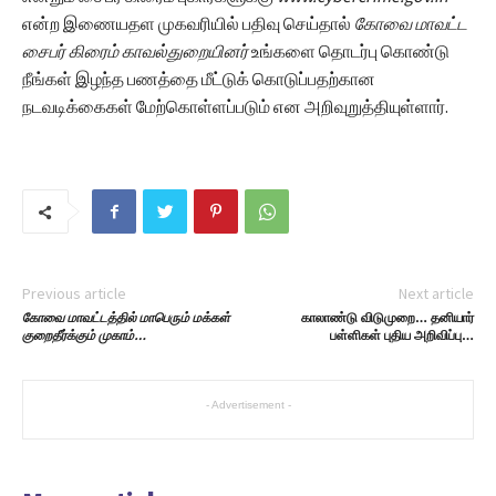
என்ற இணையதள முகவரியில் பதிவு செய்தால்
கோவை மாவட்ட
சைபர் கிரைம் காவல்துறையினர்
உங்களை தொடர்பு கொண்டு
நீங்கள் இழந்த பணத்தை மீட்டுக் கொடுப்பதற்கான
நடவடிக்கைகள் மேற்கொள்ளப்படும் என அறிவுறுத்தியுள்ளார்.
Previous article
Next article
கோவை மாவட்டத்தில் மாபெரும் மக்கள்
காலாண்டு விடுமுறை… தனியார்
குறைதீர்க்கும் முகாம்…
பள்ளிகள் புதிய அறிவிப்பு…
- Advertisement -