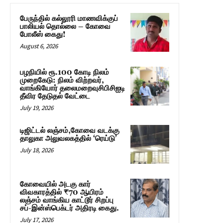
பேருந்தில் கல்லூரி மாணவிக்குப்
பாலியல் தொல்லை – கோவை
போலீஸ் கைது!
August 6, 2026
பழநியில் ரூ.100 கோடி நிலம்
முறைகேடு: நிலம் விற்றவர்,
வாங்கியோர் தலைமறைவுசிபிசிஐடி
தீவிர தேடுதல் வேட்டை
July 19, 2026
டிஜிட்டல் லஞ்சம்,கோவை வடக்கு
தாலுகா அலுவலகத்தில் ‘ரெய்டு’
July 18, 2026
கோவையில் அடகு கார்
விவகாரத்தில் ₹70 ஆயிரம்
லஞ்சம் வாங்கிய காட்டூர் சிறப்பு
சப்-இன்ஸ்பெக்டர் அதிரடி கைது.
July 17, 2026