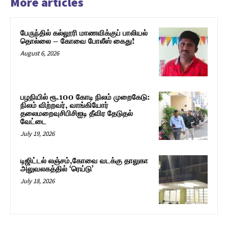
More articles
பேருந்தில் கல்லூரி மாணவிக்குப் பாலியல்
தொல்லை – கோவை போலீஸ் கைது!
August 6, 2026
பழநியில் ரூ.100 கோடி நிலம் முறைகேடு:
நிலம் விற்றவர், வாங்கியோர்
தலைமறைவுசிபிசிஐடி தீவிர தேடுதல்
வேட்டை
July 19, 2026
டிஜிட்டல் லஞ்சம்,கோவை வடக்கு தாலுகா
அலுவலகத்தில் ‘ரெய்டு’
July 18, 2026