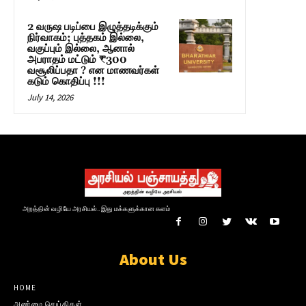
2 வருஷ படிப்பை இழுத்தடிக்கும்
நிர்வாகம்; புத்தகம் இல்லை,
வகுப்பும் இல்லை, ஆனால்
அபராதம் மட்டும் ₹300
வசூலிப்பதா ? என மாணவர்கள்
கடும் கொதிப்பு !!!
July 14, 2026
அறத்தின் வழியே அரசியல்.. இது மக்களுக்கான களம்
About Us
HOME
அண்மை செய்திகள்