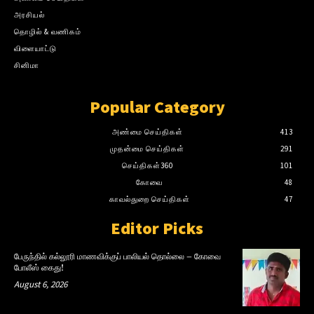
அரசியல்
தொழில் & வணிகம்
விளையாட்டு
சினிமா
Popular Category
அண்மை செய்திகள்
413
முதன்மை செய்திகள்
291
செய்திகள்360
101
கோவை
48
காவல்துறை செய்திகள்
47
Editor Picks
பேருந்தில் கல்லூரி மாணவிக்குப் பாலியல் தொல்லை – கோவை
போலீஸ் கைது!
August 6, 2026