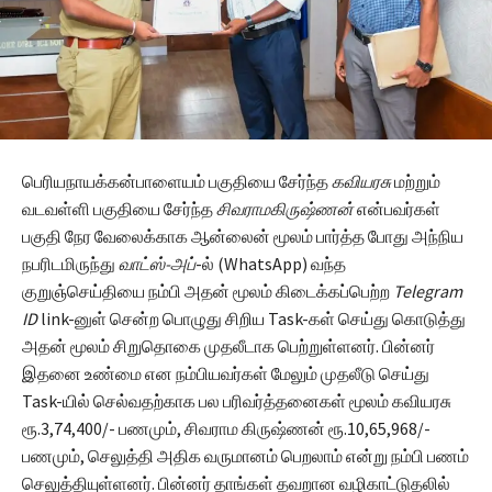
பெரியநாயக்கன்பாளையம் பகுதியை சேர்ந்த
கவியரசு
மற்றும்
வடவள்ளி பகுதியை சேர்ந்த
சிவராமகிருஷ்ணன்
என்பவர்கள்
பகுதி நேர வேலைக்காக ஆன்லைன் மூலம் பார்த்த போது அந்நிய
நபரிடமிருந்து
வாட்ஸ்-அப்
-ல் (WhatsApp) வந்த
குறுஞ்செய்தியை நம்பி அதன் மூலம் கிடைக்கப்பெற்ற
Telegram
ID
link-னுள் சென்ற பொழுது சிறிய Task-கள் செய்து கொடுத்து
அதன் மூலம் சிறுதொகை முதலீடாக பெற்றுள்ளனர். பின்னர்
இதனை உண்மை என நம்பியவர்கள் மேலும் முதலீடு செய்து
Task-யில் செல்வதற்காக பல பரிவர்த்தனைகள் மூலம் கவியரசு
ரூ.3,74,400/- பணமும், சிவராம கிருஷ்ணன் ரூ.10,65,968/-
பணமும், செலுத்தி அதிக வருமானம் பெறலாம் என்று நம்பி பணம்
செலுத்தியுள்ளனர். பின்னர் தாங்கள் தவறான வழிகாட்டுதலில்