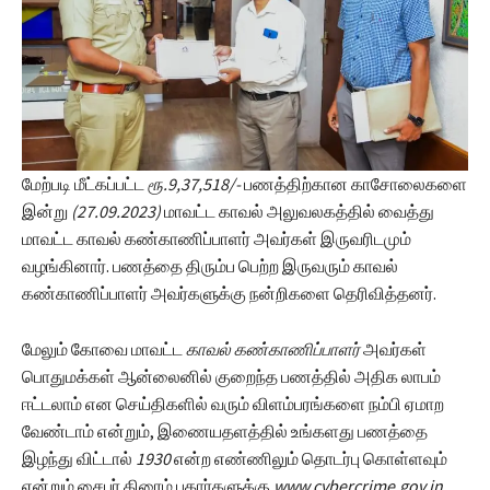
மேற்படி மீட்கப்பட்ட
ரூ.9,37,518/-
பணத்திற்கான காசோலைகளை
இன்று
(27.09.2023)
மாவட்ட காவல் அலுவலகத்தில் வைத்து
மாவட்ட காவல் கண்காணிப்பாளர் அவர்கள் இருவரிடமும்
வழங்கினார். பணத்தை திரும்ப பெற்ற இருவரும் காவல்
கண்காணிப்பாளர் அவர்களுக்கு நன்றிகளை தெரிவித்தனர்.
மேலும் கோவை மாவட்ட
காவல் கண்காணிப்பாளர்
அவர்கள்
பொதுமக்கள் ஆன்லைனில் குறைந்த பணத்தில் அதிக லாபம்
ஈட்டலாம் என செய்திகளில் வரும் விளம்பரங்களை நம்பி ஏமாற
வேண்டாம் என்றும், இணையதளத்தில் உங்களது பணத்தை
இழந்து விட்டால்
1930
என்ற எண்ணிலும் தொடர்பு கொள்ளவும்
என்றும் சைபர் கிரைம் புகார்களுக்கு
www.cybercrime.gov.in