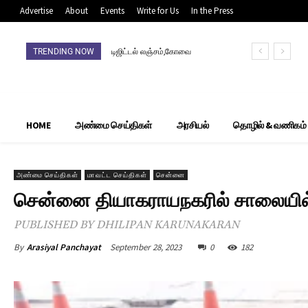
Advertise
About
Events
Write for Us
In the Press
TRENDING NOW
டிஜிட்டல் லஞ்சம்,கோவை
வடக்கு தாலுகா
அலுவலகத்தில் ‘ரெய்டு’
HOME
அண்மை செய்திகள்
அரசியல்
தொழில் & வணிகம்
அண்மை செய்திகள்
மாவட்ட செய்திகள்
சென்னை
சென்னை தியாகராயநகரில் சாலையில் த
PUBLISHED BY DHILIPAN KARUNAKARAN
By
Arasiyal Panchayat
September 28, 2023
0
182