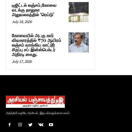
டிஜிட்டல் லஞ்சம்,கோவை
வடக்கு தாலுகா
அலுவலகத்தில் ‘ரெய்டு’
July 18, 2026
கோவையில் அடகு கார்
விவகாரத்தில் ₹70 ஆயிரம்
லஞ்சம் வாங்கிய காட்டூர்
சிறப்பு சப்-இன்ஸ்பெக்டர்
அதிரடி கைது.
July 17, 2026
அறத்தின் வழியே அரசியல்.. இது மக்களுக்கான களம்