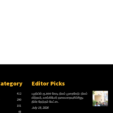
Category
Editor Picks
412
பழநியில் ரூ.100 கோடி நிலம் முறைகேடு: நிலம்
விற்றவர், வாங்கியோர் தலைமறைவுசிபிசிஐடி
்
290
தீவிர தேடுதல் வேட்டை
101
July 19, 2026
48