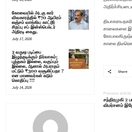
அதிர்ச்சியடைய
கோவையில் அடகு கார்
விவகாரத்தில் ₹70 ஆயிரம்
தியாகராயநகரி
லஞ்சம் வாங்கிய காட்டூர்
சிறப்பு சப்-இன்ஸ்பெக்டர்
சாலைகளை இணைக
அதிரடி கைது.
கோபாலகிருஷ்ணா
July 17, 2026
காலை திடீரென 
2 வருஷ படிப்பை
இழுத்தடிக்கும் நிர்வாகம்;
புத்தகம் இல்லை, வகுப்பும்
இல்லை, ஆனால் அபராதம்
மட்டும் ₹300 வசூலிப்பதா ?
Share
என மாணவர்கள் கடும்
கொதிப்பு !!!
July 14, 2026
Previous article
சந்திரமுகி 2 பட
விமர்சனம் இத