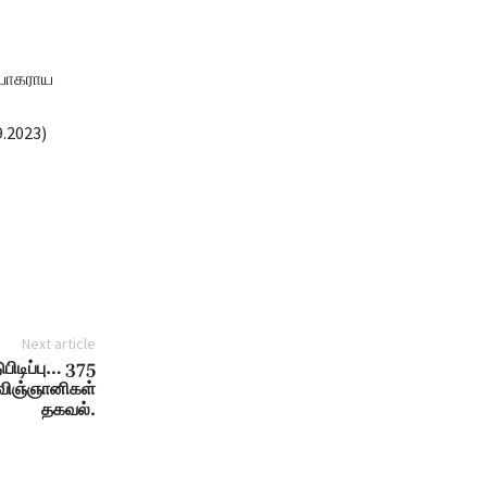
ியாகராய
.2023)
Next article
ிடிப்பு… 375
விஞ்ஞானிகள்
தகவல்.