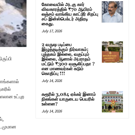
கோவையில் அடகு கார்
விவகாரத்தில் ₹70 ஆயிரம்
லஞ்சம் வாங்கிய காட்டூர் சிறப்பு
சப்-இன்ஸ்பெக்டர் அதிரடி
கைது.
July 17, 2026
2 வருஷ படிப்பை
இழுத்தடிக்கும் நிர்வாகம்;
புத்தகம் இல்லை, வகுப்பும்
ருப்பி
இல்லை, ஆனால் அபராதம்
மட்டும் ₹300 வசூலிப்பதா ?
என மாணவர்கள் கடும்
கொதிப்பு !!!
July 14, 2026
்ளங்களால்
கரில்
கரூரில் 3,084 ஏக்கர் இனாம்
ாலான உட்புற
நிலங்கள் யாருடைய பெயரில்
உள்ளன?
July 14, 2026
்,
இடமுமான