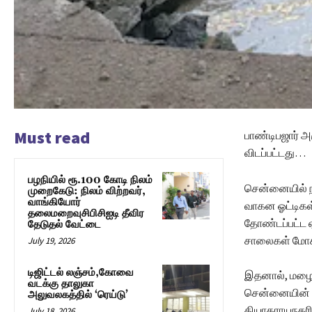
Must read
பாண்டிபஜார் அர
விடப்பட்டது…
பழநியில் ரூ.100 கோடி நிலம்
சென்னையில் ந
முறைகேடு: நிலம் விற்றவர்,
வாங்கியோர்
வாகன ஓட்டிகள
தலைமறைவுசிபிசிஐடி தீவிர
தோண்டப்பட்ட 
தேடுதல் வேட்டை
சாலைகள் மோச
July 19, 2026
டிஜிட்டல் லஞ்சம்,கோவை
இதனால், மழை ப
வடக்கு தாலுகா
சென்னையின் ம
அலுவலகத்தில் ‘ரெய்டு’
தியாகராயநகரில
July 18, 2026