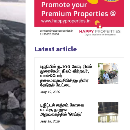
Latest article
பழநியில் ரூ.100 கோடி நிலம்
முறைகேடு: நிலம் விற்றவர்,
வாங்கியோர்
தலைமறைவுசிபிசிஐடி தீவிர
தேடுதல் வேட்டை
July 19, 2026
டிஜிட்டல் லஞ்சம்,கோவை
வடக்கு தாலுகா
அலுவலகத்தில் ‘ரெய்டு’
July 18, 2026