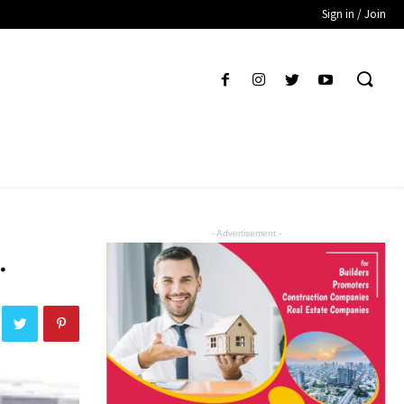
Sign in / Join
- Advertisement -
.