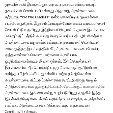
முதலில் தனி இயக்கம் ஒன்றை கட்டமைக்க உள்ளதாகவும்
தகவல்கள் வெளியாகி உள்ளது. அதாவது அண்ணாமலை
தற்போது “We the Leaders” என்ற தொண்டு நிறுவனத்தை
நடத்தி வருகிறார். இது தமிழ்நாட்டில் கோவையை மையப்படுத்தி
செயல்பட்டு வருகிறது. இந்நிலையில் தான் அதனை இயக்கமாக
மாற்றும் திட்டத்தில் அல்லது வேறு பெயரில் புதிய இயக்கத்தை
அண்ணாமலை உருவாக்க உள்ளதாக தகவல்கள் வெளியாகி
உள்ளது.இந்த இயக்கத்தின் கீழ் அண்ணாமலையை போன்ற
ஒத்த எண்ணம் கொண்டவர்களை அணியாக
ஒருங்கிணைக்கவும், இளைஞர்கள், இளம்பெண்களை
இயக்கத்தின் கீழ் கொண்டு வந்து அவர்களுக்கு அரசியல்
சார்ந்த பயிற்சி அளிப்பது உள்ளிட்டவற்றை மேற்கொள்ள
அண்ணாமலை திட்டமிட்டுள்ளதாக கூறப்படுகிறது. மேலும்
அடுத்த 6 மாதங்களுக்கு புதிய கட்சி தொடங்கும் எண்ணத்தில்
அண்ணாமலை இல்லை என்று கூறப்படுகிறது. முதலில் இந்த
இயக்கத்திற்கு கிடைக்கும் வரவேற்பை பொறுத்து அடுத்தக்கட்ட
நகர்வை அண்ணாமலை எடுக்க உள்ளதாக தகவல்கள்
வெளியாகி உள்ளன.