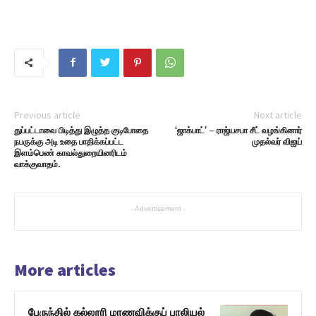
Previous article
Next article
துப்பட்டாவை பிடித்து இழுத்த குடிபோதை
‘ஜாக்பாட்’ – ராஜ்யசபா சீட் வழங்கினார்
நபருக்கு அடி உதை பாதிக்கப்பட்ட
முதல்வர் விஜய்
இளம்பெண் காவல்துறையினரிடம்
வாக்குவாதம்.
- Advertisement -
More articles
பேருந்தில் கல்லூரி மாணவிக்குப் பாலியல்