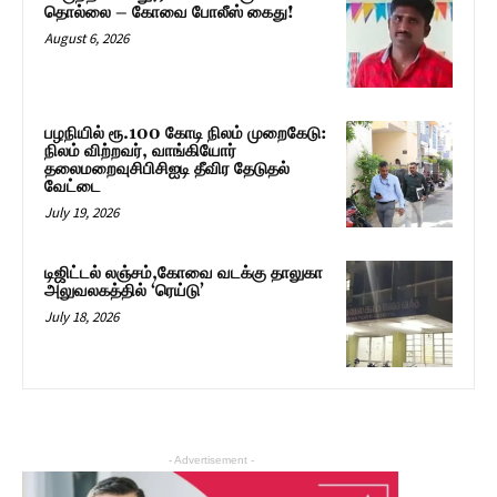
தொல்லை – கோவை போலீஸ் கைது!
August 6, 2026
பழநியில் ரூ.100 கோடி நிலம் முறைகேடு:
நிலம் விற்றவர், வாங்கியோர்
தலைமறைவுசிபிசிஐடி தீவிர தேடுதல்
வேட்டை
July 19, 2026
டிஜிட்டல் லஞ்சம்,கோவை வடக்கு தாலுகா
அலுவலகத்தில் ‘ரெய்டு’
July 18, 2026
- Advertisement -