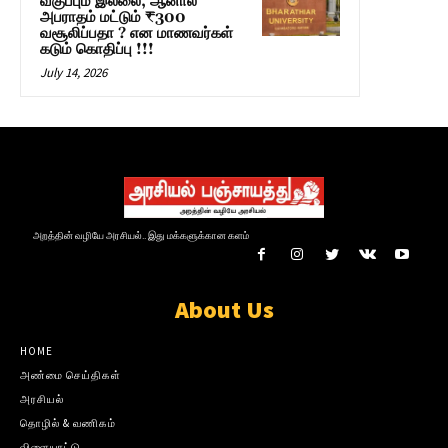
வகுப்பும் இல்லை, ஆனால்
அபராதம் மட்டும் ₹300
வசூலிப்பதா ? என மாணவர்கள்
கடும் கொதிப்பு !!!
July 14, 2026
அறத்தின் வழியே அரசியல்.. இது மக்களுக்கான களம்
About Us
HOME
அண்மை செய்திகள்
அரசியல்
தொழில் & வணிகம்
விளையாட்டு