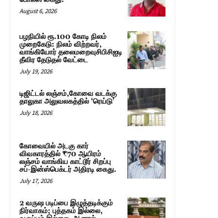
August 6, 2026
பழநியில் ரூ.100 கோடி நிலம்
முறைகேடு: நிலம் விற்றவர்,
வாங்கியோர் தலைமறைவுசிபிசிஐடி
தீவிர தேடுதல் வேட்டை
July 19, 2026
டிஜிட்டல் லஞ்சம்,கோவை வடக்கு
தாலுகா அலுவலகத்தில் ‘ரெய்டு’
July 18, 2026
கோவையில் அடகு கார்
விவகாரத்தில் ₹70 ஆயிரம்
லஞ்சம் வாங்கிய காட்டூர் சிறப்பு
சப்-இன்ஸ்பெக்டர் அதிரடி கைது.
July 17, 2026
2 வருஷ படிப்பை இழுத்தடிக்கும்
நிர்வாகம்; புத்தகம் இல்லை,