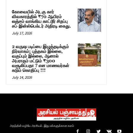
கோவையில் அடகு கார்
விவகாரத்தில் ₹70 ஆயிரம்
லஞ்சம் வாங்கிய காட்டூர் சிறப்பு
சப்-இன்ஸ்பெக்டர் அதிரடி கைது.
July 17, 2026
2 வருஷ படிப்பை இழுத்தடிக்கும்
நிர்வாகம்; புத்தகம் இல்லை,
வகுப்பும் இல்லை, ஆனால்
அபராதம் மட்டும் ₹300
வசூலிப்பதா ? என மாணவர்கள்
கடும் கொதிப்பு !!!
July 14, 2026
அறத்தின் வழியே அரசியல்.. இது மக்களுக்கான களம்