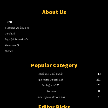
About Us
HOME
அண்மை செய்திகள்
அரசியல்
தொழில் & வணிகம்
விளையாட்டு
சினிமா
Popular Category
அண்மை செய்திகள்
413
முதன்மை செய்திகள்
291
செய்திகள்360
101
கோவை
48
காவல்துறை செய்திகள்
47
Editor Picks