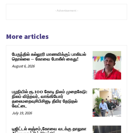
- Advertisement -
More articles
பேருந்தில் கல்லூரி மாணவிக்குப் பாலியல்
தொல்லை – கோவை போலீஸ் கைது!
August 6, 2026
பழநியில் ரூ.100 கோடி நிலம் முறைகேடு:
நிலம் விற்றவர், வாங்கியோர்
தலைமறைவுசிபிசிஐடி தீவிர தேடுதல்
வேட்டை
July 19, 2026
டிஜிட்டல் லஞ்சம்,கோவை வடக்கு தாலுகா