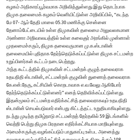
கழகம் அதிகாரப்பூர்வமாக அறிவித்துள்ளது.இது தொடர்பாக
திமுக தலைமைக் கழகம் வெளியிட்டுள்ள அறிவிப்பில், “கடந்த
மே 07- ஆம் தேதி மாலை 05.30 மணிக்கு சென்னை
தேனாம்பேட்டையில் உள்ள திமுகவின் தலைமை அலுவலகமான
அண்ணா அறிவாலயத்தில் உள்ள கலைஞர் அரங்கில் முன்னாள்
முதலமைச்சரும், திமுக தலைவருமான மு.க.ஸ்டாலின்
தலைமையில் புதிதாக தேர்ந்தெடுக்கப்பட்டுள்ள திமுக சட்டமன்ற
உறுப்பினர்கள் கூட்டம் நடைபெற்றது.
அந்த கூட்டத்தில் திமுகவின் சட்டமன்றக் குழுத் தலைவராக
உதயநிதி ஸ்டாலின், சட்டமன்றக் குழுவின் துணைத் தலைவராக
கே.என்.நேரு, கட்சியின் கொறடாவாக எ.வ.வேலு ஆகியோர்
தேர்ந்தெடுக்கப்பட்டுள்ளனர்” எனத் தெரிவிக்கப்பட்டுள்ளது.
இதன்மூலம் சட்டமன்ற எதிர்க்கட்சித் தலைவராகவும் உதயநிதி
ஸ்டாலின் செயல்படுவார் என்பது கிட்டத்தட்ட உறுதியாகியுள்ளது.
நடந்து முடிந்த தமிழ்நாடு சட்டமன்றத் தேர்தலில் 59 இடங்களில்
வெற்றி பெற்று திமுக பிரதான எதிர்க்கட்சியாக மாறியுள்ளது.
அமைச்சருக்கு வழங்கப்படும் பாதுகாப்பு உள்பட அனைத்து
சலுகைகளும் எதிர்க்கட்சித் தலைவருக்கு கிடைக்கும்.108