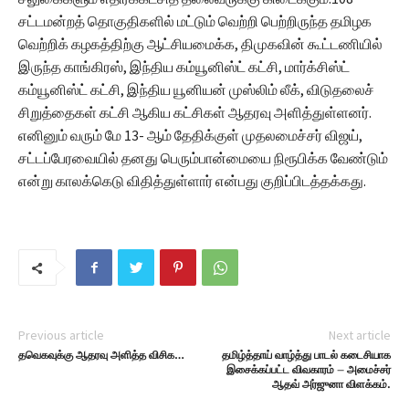
சட்டமன்றத் தொகுதிகளில் மட்டும் வெற்றி பெற்றிருந்த தமிழக
வெற்றிக் கழகத்திற்கு ஆட்சியமைக்க, திமுகவின் கூட்டணியில்
இருந்த காங்கிரஸ், இந்திய கம்யூனிஸ்ட் கட்சி, மார்க்சிஸ்ட்
கம்யூனிஸ்ட் கட்சி, இந்திய யூனியன் முஸ்லிம் லீக், விடுதலைச்
சிறுத்தைகள் கட்சி ஆகிய கட்சிகள் ஆதரவு அளித்துள்ளனர்.
எனினும் வரும் மே 13- ஆம் தேதிக்குள் முதலமைச்சர் விஜய்,
சட்டப்பேரவையில் தனது பெரும்பான்மையை நிரூபிக்க வேண்டும்
என்று காலக்கெடு விதித்துள்ளார் என்பது குறிப்பிடத்தக்கது.
Previous article
Next article
தவெகவுக்கு ஆதரவு அளித்த விசிக…
தமிழ்த்தாய் வாழ்த்து பாடல் கடைசியாக
இசைக்கப்பட்ட விவகாரம் – அமைச்சர்
ஆதவ் அர்ஜுனா விளக்கம்.