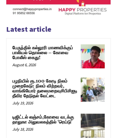
Latest article
பேருந்தில் கல்லூரி மாணவிக்குப்
பாலியல் தொல்லை – கோவை
போலீஸ் கைது!
August 6, 2026
பழநியில் ரூ.100 கோடி நிலம்
முறைகேடு: நிலம் விற்றவர்,
வாங்கியோர் தலைமறைவுசிபிசிஐடி
தீவிர தேடுதல் வேட்டை
July 19, 2026
டிஜிட்டல் லஞ்சம்,கோவை வடக்கு
தாலுகா அலுவலகத்தில் ‘ரெய்டு’
July 18, 2026