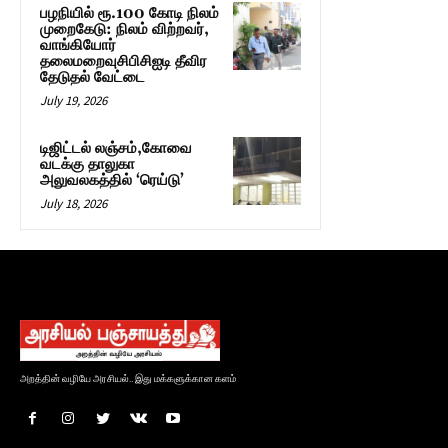
பழநியில் ரூ.100 கோடி நிலம்
முறைகேடு: நிலம் விற்றவர்,
வாங்கியோர்
தலைமறைவுசிபிசிஐடி தீவிர
தேடுதல் வேட்டை
July 19, 2026
டிஜிட்டல் லஞ்சம்,கோவை
வடக்கு தாலுகா
அலுவலகத்தில் ‘ரெய்டு’
July 18, 2026
அறத்தின் வழியே அரசியல்.. இது மக்களுக்கான களம்