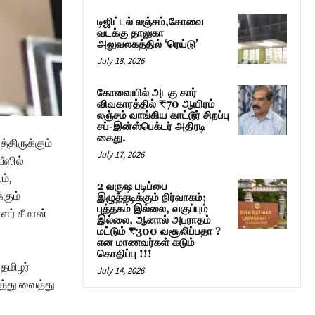
டிஜிட்டல் லஞ்சம்,கோவை
வடக்கு தாலுகா
அலுவலகத்தில் ‘ரெய்டு’
July 18, 2026
கோவையில் அடகு கார்
விவகாரத்தில் ₹70 ஆயிரம்
லஞ்சம் வாங்கிய காட்டூர் சிறப்பு
சப்-இன்ஸ்பெக்டர் அதிரடி
கைது.
்திருக்கும்
July 17, 2026
ீஸில்
ம்,
2 வருஷ படிப்பை
்கும்
இழுத்தடிக்கும் நிர்வாகம்;
புத்தகம் இல்லை, வகுப்பும்
ளர் சீமான்
இல்லை, ஆனால் அபராதம்
மட்டும் ₹300 வசூலிப்பதா ?
என மாணவர்கள் கடும்
கொதிப்பு !!!
 தமிழர்
July 14, 2026
த்து வைத்து