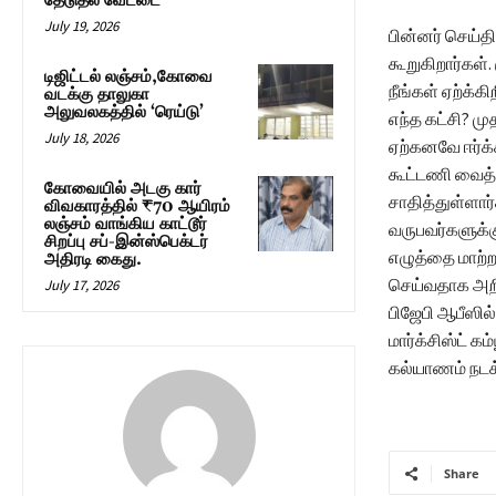
தேடுதல் வேட்டை
July 19, 2026
பின்னர் செய்
கூறுகிறார்கள்
டிஜிட்டல் லஞ்சம்,கோவை
நீங்கள் ஏற்க்க
வடக்கு தாலுகா
அலுவலகத்தில் ‘ரெய்டு’
எந்த கட்சி? ம
July 18, 2026
ஏற்கனவே ஈர்க்
கூட்டணி வைத்
கோவையில் அடகு கார்
சாதித்துள்ளார
விவகாரத்தில் ₹70 ஆயிரம்
லஞ்சம் வாங்கிய காட்டூர்
வருபவர்களுக்
சிறப்பு சப்-இன்ஸ்பெக்டர்
எழுத்தை மாற்ற
அதிரடி கைது.
செய்வதாக அறிவ
July 17, 2026
பிஜேபி ஆபீஸி
மார்க்சிஸ்ட் க
கல்யாணம் நடக்
Share