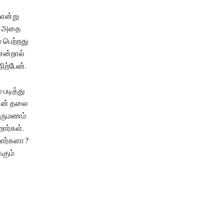
 என்று
ர். அதை
் பெற்றது
சென்றால்
ிற்பேன்.
 படித்து
டின் தலை
திருமணம்
ர்கள்‌.
ார்களா ?
்கும்