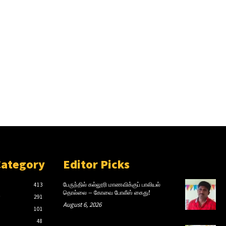
Category
Editor Picks
413
பேருந்தில் கல்லூரி மாணவிக்குப் பாலியல்
தொல்லை – கோவை போலீஸ் கைது!
்
291
August 6, 2026
101
48