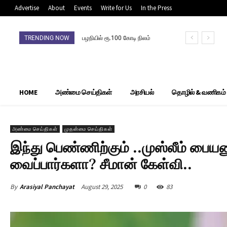
Advertise
About
Events
Write for Us
In the Press
TRENDING NOW
பழநியில் ரூ.100 கோடி நிலம்
முறைகேடு: நிலம் விற்றவர்,
வாங்கியோர்
தலைமறைவுசிபிசிஐடி தீவிர
தேடுதல் வேட்டை
HOME
அண்மை செய்திகள்
அரசியல்
தொழில் & வணிகம்
அண்மை செய்திகள்
முதன்மை செய்திகள்
இந்து பெண்ணிற்கும் ..முஸ்லீம் பைய
வைப்பார்களா? சீமான் கேள்வி..
By
Arasiyal Panchayat
August 29, 2025
0
83