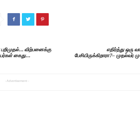
பறிமுதல்… விற்பனைக்கு
எதிர்த்து ஒரு 
நபர்கள் கைது…
பேசியிருக்கிறாரா?
– முதல்வர் மு
- Advertisement -