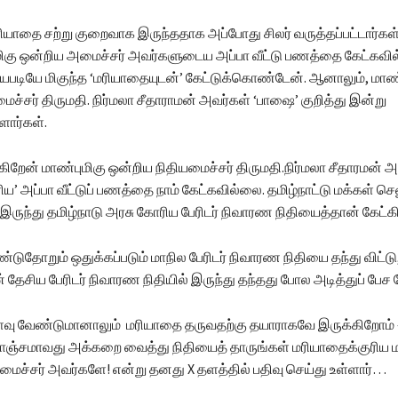
மரியாதை சற்று குறைவாக இருந்ததாக அப்போது சிலர் வருத்தப்பட்டார்கள
மிகு ஒன்றிய அமைச்சர் அவர்களுடைய அப்பா வீட்டு பணத்தை கேட்கவி
படியே மிகுந்த ‘மரியாதையுடன்’ கேட்டுக்கொண்டேன். ஆனாலும், மாண்
ைச்சர் திருமதி. நிர்மலா சீதாராமன் அவர்கள் ‘பாஷை’ குறித்து இன்று
ளார்கள்.
கிறேன் மாண்புமிகு ஒன்றிய நிதியமைச்சர் திருமதி.நிர்மலா சீதாரமன் 
ிய’ அப்பா வீட்டுப் பணத்தை நாம் கேட்கவில்லை. தமிழ்நாட்டு மக்கள் செ
 இருந்து தமிழ்நாடு அரசு கோரிய பேரிடர் நிவாரண நிதியைத்தான் கேட்க
ுதோறும் ஒதுக்கப்படும் மாநில பேரிடர் நிவாரண நிதியை தந்து விட்ட
 தேசிய பேரிடர் நிவாரண நிதியில் இருந்து தந்தது போல அடித்துப் பேச
ளவு வேண்டுமானாலும் மரியாதை தருவதற்கு தயாராகவே இருக்கிறோம் – 
கொஞ்சமாவது அக்கறை வைத்து நிதியைத் தாருங்கள் மரியாதைக்குரிய ம
மைச்சர் அவர்களே! என்று தனது X தளத்தில் பதிவு செய்து உள்ளார்…