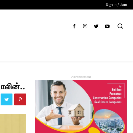
Sign in / Join
- Advertisement -
ாலின்..