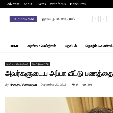
Advertise
About
Events
Write for Us
In the Press
TRENDING NOW
பழநியில் ரூ.100 கோடி நிலம்
முறைகேடு: நிலம் விற்றவர்,
வாங்கியோர்
தலைமறைவுசிபிசிஐடி தீவிர
தேடுதல் வேட்டை
HOME
அண்மை செய்திகள்
அரசியல்
தொழில் & வணிகம்
அண்மை செய்திகள்
செய்திகள்360
அவர்களுடைய அப்பா வீட்டு பணத்தை 
By
Arasiyal Panchayat
December 22, 2023
0
191