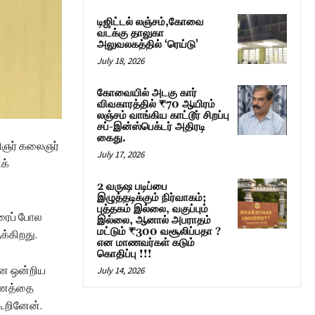
டிஜிட்டல் லஞ்சம்,கோவை
வடக்கு தாலுகா
அலுவலகத்தில் ‘ரெய்டு’
July 18, 2026
கோவையில் அடகு கார்
விவகாரத்தில் ₹70 ஆயிரம்
லஞ்சம் வாங்கிய காட்டூர் சிறப்பு
சப்-இன்ஸ்பெக்டர் அதிரடி
கைது.
றிஞர் கலைஞர்
July 17, 2026
க்
2 வருஷ படிப்பை
இழுத்தடிக்கும் நிர்வாகம்;
புத்தகம் இல்லை, வகுப்பும்
ரைப் போல
இல்லை, ஆனால் அபராதம்
மட்டும் ₹300 வசூலிப்பதா ?
ுக்கிறது.
என மாணவர்கள் கடும்
கொதிப்பு !!!
என ஒன்றிய
July 14, 2026
 பணத்தை
கூறினேன்.