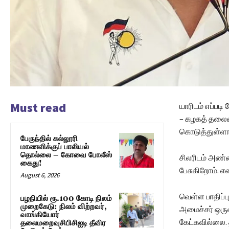
Must read
யாரிடம் எப்பட
– கழகத் தலைவ
கொடுத்துள்ளா
பேருந்தில் கல்லூரி
மாணவிக்குப் பாலியல்
தொல்லை – கோவை போலீஸ்
சிலரிடம் அண
கைது!
பேசுகிறோம். என
August 6, 2026
வெள்ள பாதிப்ப
பழநியில் ரூ.100 கோடி நிலம்
முறைகேடு: நிலம் விற்றவர்,
அமைச்சர் ஒருவ
வாங்கியோர்
கேட்கவில்லை. 
தலைமறைவுசிபிசிஐடி தீவிர