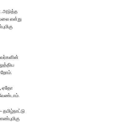
். அடுத்த
ல்லை என்று
புமிகு
அவர்களின்
லுத்திய
ிறோம்.
ு, ஏதோ
 வேண்டாம்.
தமிழ்நாட்டு
ாண்புமிகு