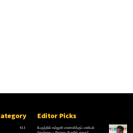
Category
Editor Picks
413
பேருந்தில் கல்லூரி மாணவிக்குப் பாலியல்
தொல்லை – கோவை போலீஸ் கைது!