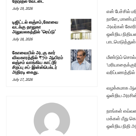
தேடுதல் வேட்டை
July 19, 2026
என் பேச்சில் 
நாளே, மாண்பு
டிஜிட்டல் லஞ்சம்,கோவை
அவர்கள் கோரிய
வடக்கு தாலுகா
அலுவலகத்தில் ‘ரெய்டு’
ஒன்றிய நிதியம
July 18, 2026
பாடமெடுத்துள்
கோவையில் அடகு கார்
மீண்டும் சொல்
விவகாரத்தில் ₹70 ஆயிரம்
லஞ்சம் வாங்கிய காட்டூர்
‘மரியாதைக்குர
சிறப்பு சப்-இன்ஸ்பெக்டர்
வரிப்பணத்தில்
அதிரடி கைது.
July 17, 2026
வழக்கமாக ஆண்ட
ஒன்றிய அரசின்
நாங்கள் எவ்வ
மக்கள் மீது 
ஒன்றிய நிதி அ