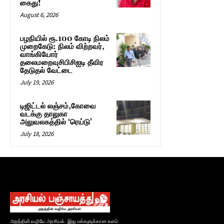
கைது!
August 6, 2026
பழநியில் ரூ.100 கோடி நிலம்
முறைகேடு: நிலம் விற்றவர்,
வாங்கியோர்
தலைமறைவுசிபிசிஐடி தீவிர
தேடுதல் வேட்டை
July 19, 2026
டிஜிட்டல் லஞ்சம்,கோவை
வடக்கு தாலுகா
அலுவலகத்தில் ‘ரெய்டு’
July 18, 2026
அறத்தின் வழியே அரசியல்.. இது மக்களுக்கான களம்