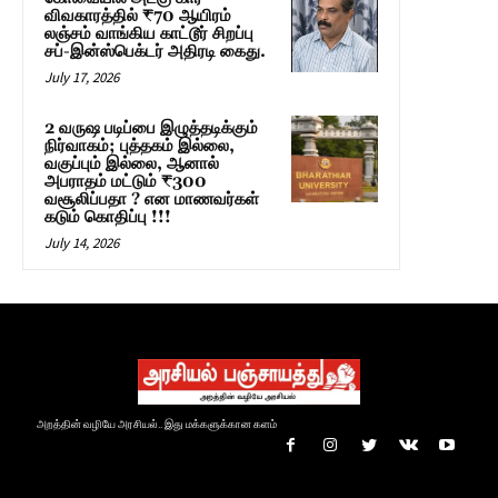
விவகாரத்தில் ₹70 ஆயிரம்
லஞ்சம் வாங்கிய காட்டூர் சிறப்பு
சப்-இன்ஸ்பெக்டர் அதிரடி கைது.
July 17, 2026
2 வருஷ படிப்பை இழுத்தடிக்கும்
நிர்வாகம்; புத்தகம் இல்லை,
வகுப்பும் இல்லை, ஆனால்
அபராதம் மட்டும் ₹300
வசூலிப்பதா ? என மாணவர்கள்
கடும் கொதிப்பு !!!
July 14, 2026
அறத்தின் வழியே அரசியல்.. இது மக்களுக்கான களம்