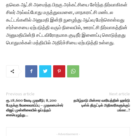
தவெக ஆட்சி அமைந்த பிறகு அக்கட்சியை சேர்ந்த நிர்வாகிகள்
சிலர் அவ்வப்போது மருத்துவமனை, மாநகராட்சி மண்டல
கூட்டங்களில் அனுமதி இன்றி நுழைந்து ஆய்வு மேற்கொள்வது
சர்ச்சையை ஏற்படுத்தி வரும் நிலையில், ஊராட்சி நிர்வாகத்தின்
அனுமதியின்றி சட்டவிரோதமாக குடிநீர் இணைப்பு கொடுத்தது
பொதுமக்கள் மத்தியில் அதிர்ச்சியை ஏற்படுத்தி உள்ளது.
Previous article
Next article
ரூ.18,600 கோடி முதலீடு; 8,200
தமிழ்நாடு மின்சார வாரியத்தின் ஹார்டு
பேருக்கு வேலைவாய்ப்பு – முதலமைச்சர்
டிஸ்க் திருட்டில் அதிகாரிகளுக்குப்
விஜய் முன்னிலையில் ஒப்பந்தம்
பங்கா..?
கையெழுத்து…
- Advertisement -