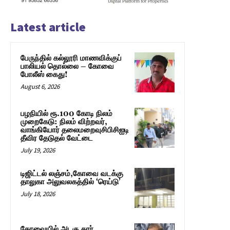
Latest article
பேருந்தில் கல்லூரி மாணவிக்குப்
பாலியல் தொல்லை – கோவை
போலீஸ் கைது!
August 6, 2026
பழநியில் ரூ.100 கோடி நிலம்
முறைகேடு: நிலம் விற்றவர்,
வாங்கியோர் தலைமறைவுசிபிசிஐடி
தீவிர தேடுதல் வேட்டை
July 19, 2026
டிஜிட்டல் லஞ்சம்,கோவை வடக்கு
தாலுகா அலுவலகத்தில் ‘ரெய்டு’
July 18, 2026
கோவையில் அடகு கார்