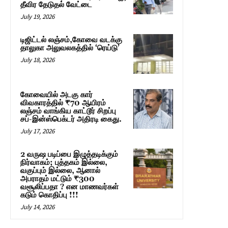
தீவிர தேடுதல் வேட்டை
July 19, 2026
டிஜிட்டல் லஞ்சம்,கோவை வடக்கு
தாலுகா அலுவலகத்தில் ‘ரெய்டு’
July 18, 2026
கோவையில் அடகு கார்
விவகாரத்தில் ₹70 ஆயிரம்
லஞ்சம் வாங்கிய காட்டூர் சிறப்பு
சப்-இன்ஸ்பெக்டர் அதிரடி கைது.
July 17, 2026
2 வருஷ படிப்பை இழுத்தடிக்கும்
நிர்வாகம்; புத்தகம் இல்லை,
வகுப்பும் இல்லை, ஆனால்
அபராதம் மட்டும் ₹300
வசூலிப்பதா ? என மாணவர்கள்
கடும் கொதிப்பு !!!
July 14, 2026