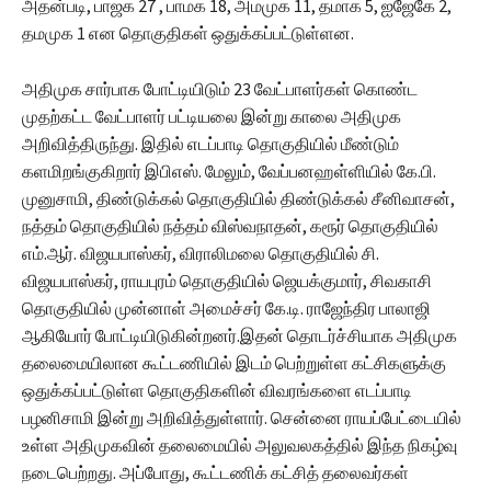
அதன்படி, பாஜக 27 , பாமக 18, அமமுக 11, தமாக 5, ஐஜேகே 2,
தமமுக 1 என தொகுதிகள் ஒதுக்கப்பட்டுள்ளன.
அதிமுக சார்பாக போட்டியிடும் 23 வேட்பாளர்கள் கொண்ட
முதற்கட்ட வேட்பாளர் பட்டியலை இன்று காலை அதிமுக
அறிவித்திருந்து. இதில் எடப்பாடி தொகுதியில் மீண்டும்
களமிறங்குகிறார் இபிஎஸ். மேலும், வேப்பனஹள்ளியில் கே.பி.
முனுசாமி, திண்டுக்கல் தொகுதியில் திண்டுக்கல் சீனிவாசன்,
நத்தம் தொகுதியில் நத்தம் விஸ்வநாதன், கரூர் தொகுதியில்
எம்.ஆர். விஜயபாஸ்கர், விராலிமலை தொகுதியில் சி.
விஜயபாஸ்கர், ராயபுரம் தொகுதியில் ஜெயக்குமார், சிவகாசி
தொகுதியில் முன்னாள் அமைச்சர் கே.டி. ராஜேந்திர பாலாஜி
ஆகியோர் போட்டியிடுகின்றனர்.இதன் தொடர்ச்சியாக அதிமுக
தலைமையிலான கூட்டணியில் இடம் பெற்றுள்ள கட்சிகளுக்கு
ஒதுக்கப்பட்டுள்ள தொகுதிகளின் விவரங்களை எடப்பாடி
பழனிசாமி இன்று அறிவித்துள்ளார். சென்னை ராயப்பேட்டையில்
உள்ள அதிமுகவின் தலைமையில் அலுவலகத்தில் இந்த நிகழ்வு
நடைபெற்றது. அப்போது, கூட்டணிக் கட்சித் தலைவர்கள்