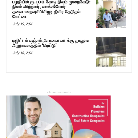
பழநியில் ரூ.100 கோடி நிலம் முறைகேடு:
நிலம் விற்றவர், வாங்கியோர்
தலைமறைவுசிபிசிஐடி தீவிர தேடுதல்
வேட்டை
July 19, 2026
டிஜிட்டல் லஞ்சம்,கோவை வடக்கு தாலுகா
அலுவலகத்தில் ‘ரெய்டு’
July 18, 2026
- Advertisement -