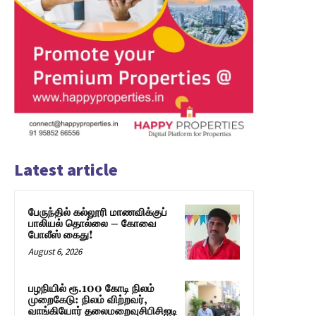
Latest article
பேருந்தில் கல்லூரி மாணவிக்குப்
பாலியல் தொல்லை – கோவை
போலீஸ் கைது!
August 6, 2026
பழநியில் ரூ.100 கோடி நிலம்
முறைகேடு: நிலம் விற்றவர்,
வாங்கியோர் தலைமறைவுசிபிசிஐடி