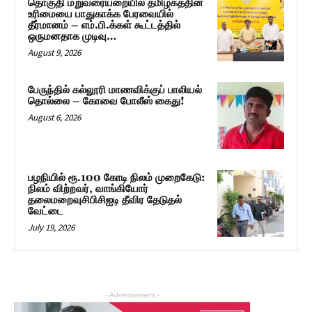
தொகுதி மறுவரையறையில் தமிழகத்தின்
உரிமையை பாதுகாக்க பேரவையில்
தீர்மானம் – எம்.பி.க்கள் கூட்டத்தில்
ஒருமனதாக முடிவு…
August 9, 2026
பேருந்தில் கல்லூரி மாணவிக்குப் பாலியல்
தொல்லை – கோவை போலீஸ் கைது!
August 6, 2026
பழநியில் ரூ.100 கோடி நிலம் முறைகேடு:
நிலம் விற்றவர், வாங்கியோர்
தலைமறைவுசிபிசிஐடி தீவிர தேடுதல்
வேட்டை
July 19, 2026
- Advertisement -