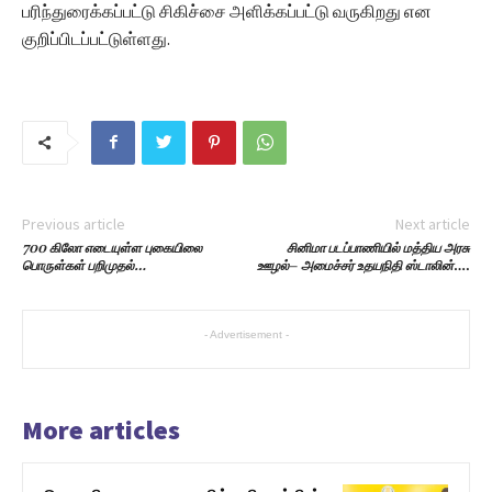
பரிந்துரைக்கப்பட்டு சிகிச்சை அளிக்கப்பட்டு வருகிறது என
குறிப்பிடப்பட்டுள்ளது.
Previous article
Next article
700 கிலோ எடையுள்ள புகையிலை
சினிமா படப்பாணியில் மத்திய அரசு
பொருள்கள் பறிமுதல்…
ஊழல்
–
அமைச்சர் உதயநிதி ஸ்டாலின்
….
- Advertisement -
More articles