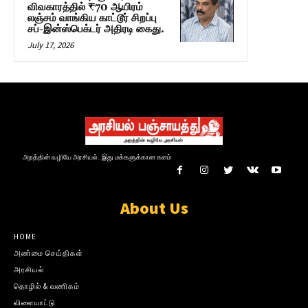
விவகாரத்தில் ₹70 ஆயிரம்
லஞ்சம் வாங்கிய காட்டூர் சிறப்பு
சப்-இன்ஸ்பெக்டர் அதிரடி கைது.
July 17, 2026
அறத்தின் வழியே அரசியல்.. இது மக்களுக்கான களம்
About Us
HOME
அண்மை செய்திகள்
அரசியல்
தொழில் & வணிகம்
விளையாட்டு