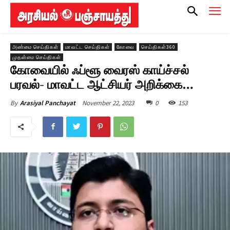
அண்மை செய்திகள்
மாவட்ட செய்திகள்
கோவை
செய்திகள்360
முதன்மை செய்திகள்
கோவையில் ஃப்ளூ வைரஸ் காய்ச்சல்
பரவல்- மாவட்ட ஆட்சியர் அறிக்கை…
November 22, 2023
0
153
By
Arasiyal Panchayat