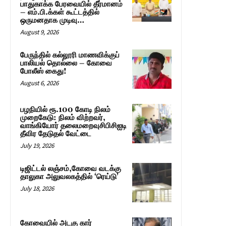
பாதுகாக்க பேரவையில் தீர்மானம்
– எம்.பி.க்கள் கூட்டத்தில்
ஒருமனதாக முடிவு…
August 9, 2026
பேருந்தில் கல்லூரி மாணவிக்குப்
பாலியல் தொல்லை – கோவை
போலீஸ் கைது!
August 6, 2026
பழநியில் ரூ.100 கோடி நிலம்
முறைகேடு: நிலம் விற்றவர்,
வாங்கியோர் தலைமறைவுசிபிசிஐடி
தீவிர தேடுதல் வேட்டை
July 19, 2026
டிஜிட்டல் லஞ்சம்,கோவை வடக்கு
தாலுகா அலுவலகத்தில் ‘ரெய்டு’
July 18, 2026
கோவையில் அடகு கார்